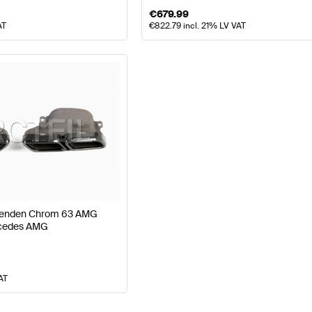
€
679.99
AT
€
822.79
incl. 21% LV VAT
lenden Chrom 63 AMG
rcedes AMG
AT