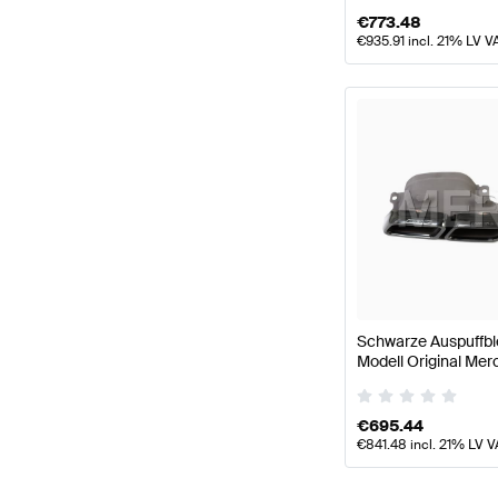
€
773.48
€
935.91
incl. 21% LV V
Schwarze Auspuffb
Modell Original Me
€
695.44
€
841.48
incl. 21% LV V