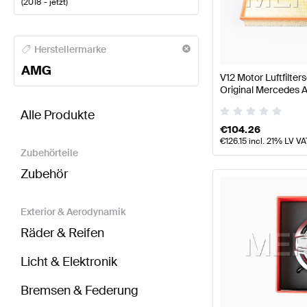
(
2018 - jetzt
)
AMG A-Klasse Motor & Auspuffanlage
AMG A-Klass
Herstellermarke
AMG
V12 Motor Luftfilte
Original Mercedes
BRABUS S-Klasse C217 Modellpflege Motor & Aus
Alle Produkte
€
104.26
€
126.15
incl. 21% LV VA
Zubehörteile
Zubehör
Exterior & Aerodynamik
Räder & Reifen
Licht & Elektronik
Bremsen & Federung