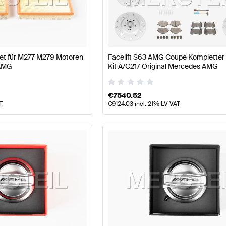
e W177 Modellpflege Motor & Auspuffanlage
AMG A-Kl
rset für M277 M279 Motoren
Facelift S63 AMG Coupe Kompletter
 AMG
Kit A/C217 Original Mercedes AMG
puffanlage
AMG S-Klasse C217 Modellpflege Motor & A
€
7540.52
T
€
9124.03
incl. 21% LV VAT