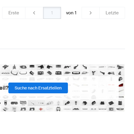
Erste
von
1
Letzte
eil?
Suche nach Ersatzteilen