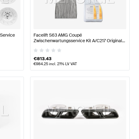
asse W177 Motor & Auspuffanlage
AMG A-Klasse W176 
 Service
Facelift S63 AMG Coupé
Zwischenwartungsservice Kit A/C217 Original
uspuffanlage
Mercedes-Benz S-Klasse C217 Modellpfle
Mercedes AMG
€
813.43
€
984.25
incl. 21% LV VAT