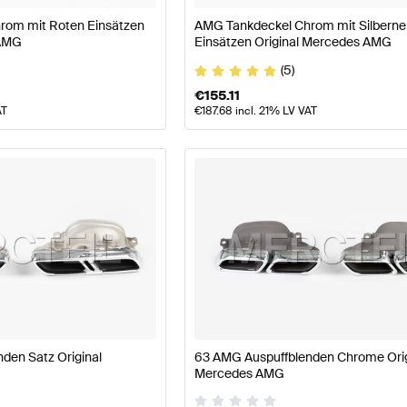
rom mit Roten Einsätzen
AMG Tankdeckel Chrom mit Silbern
 AMG
Einsätzen Original Mercedes AMG
(5)
€
155.11
AT
€
187.68
incl. 21% LV VAT
den Satz Original
63 AMG Auspuffblenden Chrome Orig
Mercedes AMG