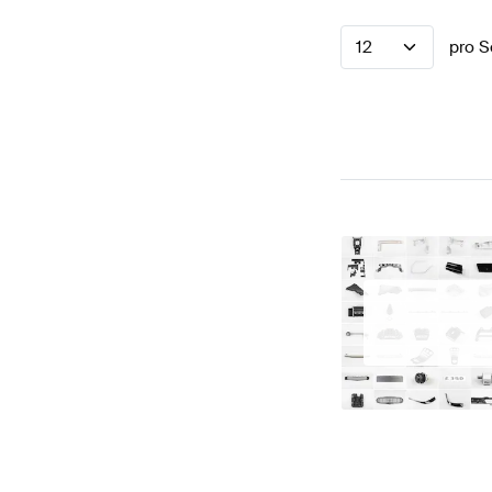
12
pro S