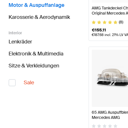
Motor & Auspuffanlage
AMG Tankdeckel Ch
Original Mercedes
Karosserie & Aerodynamik
(8)
€
155.11
Interior
€
187.68
incl. 21% LV V
Lenkräder
Elektronik & Multimedia
Sitze & Verkleidungen
Sale
65 AMG Auspuffblen
Mercedes AMG