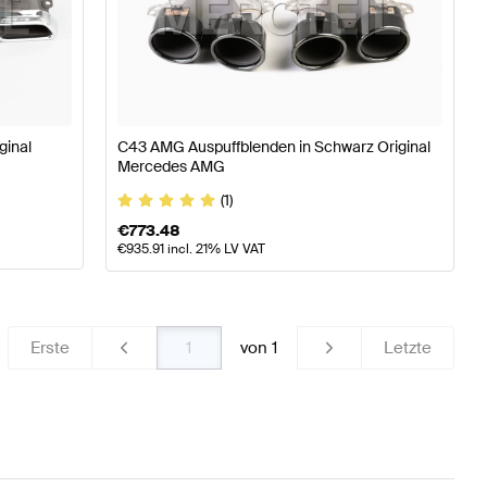
ginal
C43 AMG Auspuffblenden in Schwarz Original
Mercedes AMG
(1)
€
773.48
€
935.91
incl. 21% LV VAT
Erste
von
1
Letzte