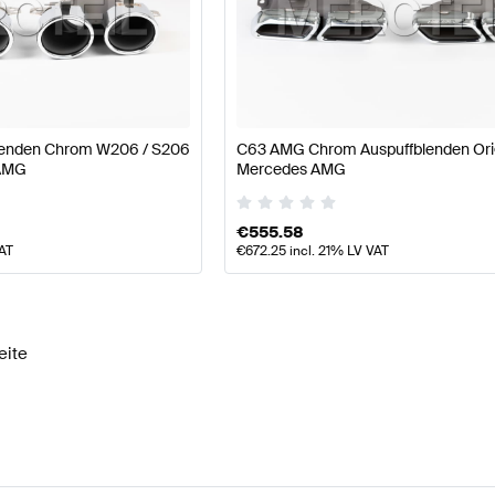
lenden Chrom W206 / S206
C63 AMG Chrom Auspuffblenden Ori
 AMG
Mercedes AMG
€
555.58
VAT
€
672.25
incl. 21% LV VAT
eite