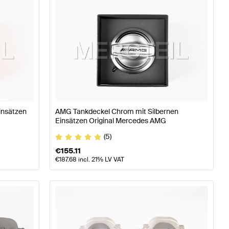
asse W177 Motor & Auspuffanlage
AMG A-Klasse W176 
insätzen
AMG Tankdeckel Chrom mit Silbernen
Einsätzen Original Mercedes AMG
enz C-Klasse W206 Motor & Auspuffanlage
(5)
€
155.11
€
187.68
incl. 21% LV VAT