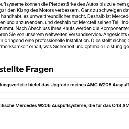
ffsysteme können die Pferdestärke des Autos bis zu einem g
gar den Klang des Motors verbessern. Ganz zu schweigen dav
 handhabt, es umweltfreundlicher macht. Deshalb ist Merced
en und anzuwenden, und deshalb tut Mercteil seinen Teil, ind
fnimmt. Nach Abschluss Ihres Kaufs werden die Komponenten
ren Sie von unserem weltweiten Versandservice. Angesichts d
r dringend eine professionelle Installation. Dies stellt sich
erksamkeit erhält, was Sicherheit und optimale Leistung ge
stellte Fragen
tungsvorteile bietet das Upgrade meines AMG W206 Auspuf
zifische Mercedes W206 Auspuffsysteme, die für das C43 A