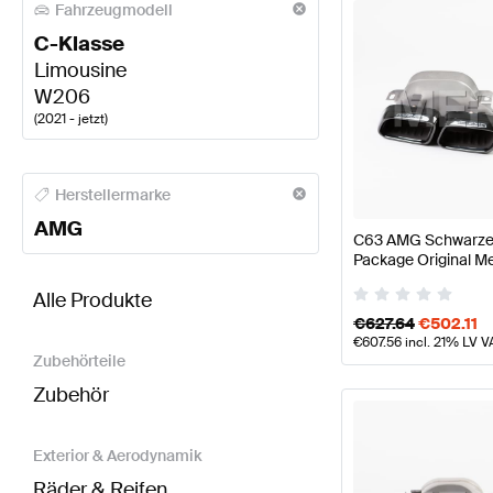
Fahrzeugmodell
C-Klasse
Limousine
W206
(
2021 - jetzt
)
AMG A-Klasse Motor & Auspuffanlage
AMG A-Klass
Herstellermarke
AMG
C63 AMG Schwarze 
Package Original 
BRABUS C-Klasse W206 Motor & Auspuffanlage
A
Alle Produkte
€
627.64
€
502.11
€
607.56
incl. 21% LV V
Zubehörteile
Zubehör
Exterior & Aerodynamik
Räder & Reifen