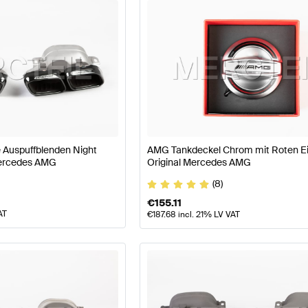
e W177 Modellpflege Motor & Auspuffanlage
AMG A-Kl
Auspuffblenden Night
AMG Tankdeckel Chrom mit Roten E
Mercedes AMG
Original Mercedes AMG
MG C-Klasse W206 Motor & Auspuffanlage
Mercedes-B
(8)
€
155.11
AT
€
187.68
incl. 21% LV VAT