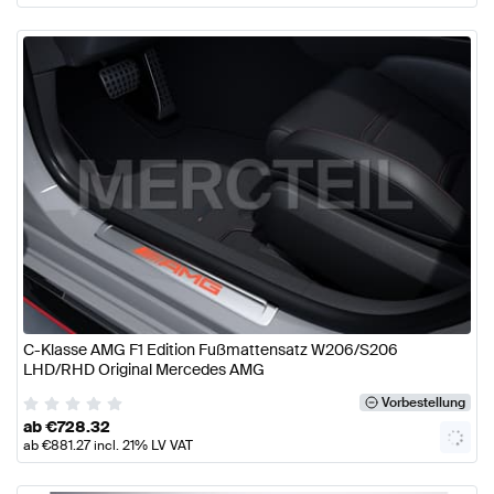
C-Klasse AMG F1 Edition Fußmattensatz W206/S206
LHD/RHD Original Mercedes AMG
Vorbestellung
ab
€
728.32
ab
€
881.27
incl. 21% LV VAT