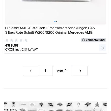
•
•
C Klasse AMG Austausch Türschwellerabdeckungen U45
Silber/Rote Schrift W206/S206 Original Mercedes AMG
Vorbestellung
€
88.58
€
107.18
incl. 21% LV VAT
von
24