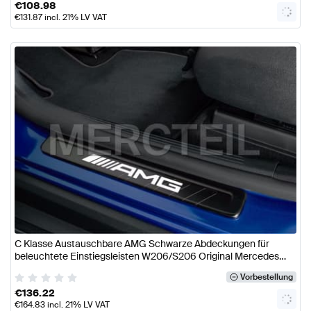
€
108.98
€
131.87
incl. 21% LV VAT
C Klasse Austauschbare AMG Schwarze Abdeckungen für
beleuchtete Einstiegsleisten W206/S206 Original Mercedes
AMG
Vorbestellung
€
136.22
€
164.83
incl. 21% LV VAT