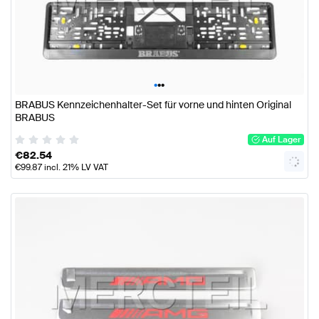
•
•
•
BRABUS Kennzeichenhalter-Set für vorne und hinten Original
BRABUS
Auf Lager
€
82.54
€
99.87
incl. 21% LV VAT