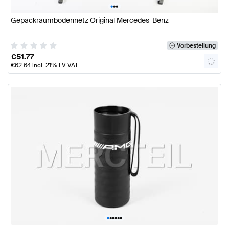
•
•
•
Gepäckraumbodennetz Original Mercedes-Benz
Vorbestellung
€
51.77
€
62.64
incl. 21% LV VAT
•
•
•
•
•
•