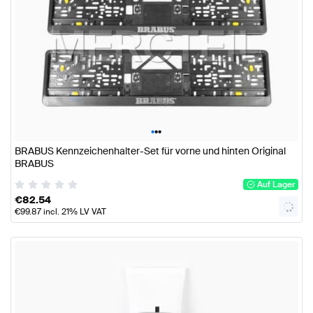
•
•
•
BRABUS Kennzeichenhalter-Set für vorne und hinten Original
BRABUS
Auf Lager
€
82.54
€
99.87
incl. 21% LV VAT