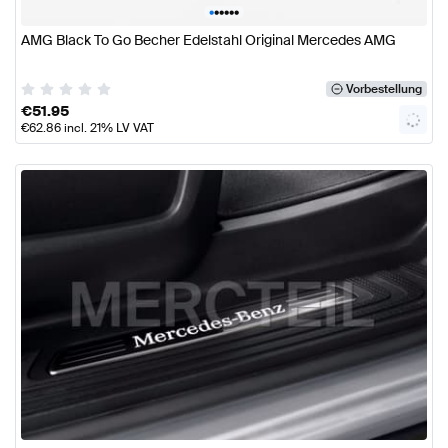
•
•
•
•
•
•
AMG Black To Go Becher Edelstahl Original Mercedes AMG
Vorbestellung
€
51.95
€
62.86
incl. 21% LV VAT