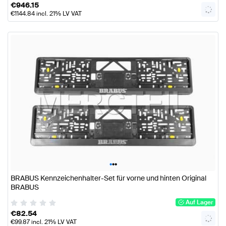
€
946.15
€
1144.84
incl. 21% LV VAT
•
•
•
BRABUS Kennzeichenhalter-Set für vorne und hinten Original
BRABUS
Auf Lager
€
82.54
€
99.87
incl. 21% LV VAT