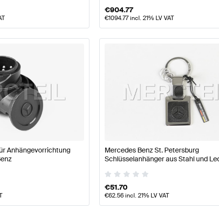
€
904.77
AT
€
1094.77
incl. 21% LV VAT
ür Anhängevorrichtung
Mercedes Benz St. Petersburg
Benz
Schlüsselanhänger aus Stahl und Le
Original Mercedes Benz
€
51.70
T
€
62.56
incl. 21% LV VAT