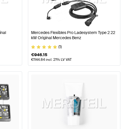
 W177 Tuning- und Performanceteile
A-Klasse W176 Mode
eile
Mercedes-Benz SLS AMG-Klasse Tuning- und Perfo
inal
Mercedes Flexibles Pro Ladesystem Type 2 22
kW Original Mercedes Benz
(1)
€
946.15
€
1144.84
incl. 21% LV VAT