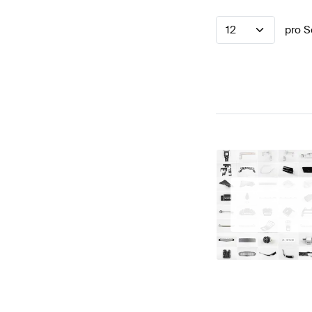
12
pro S