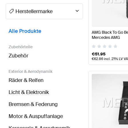
A-Klasse Tuning- und Performanceteile
A-Klasse W1
Herstellermarke
BRABUS SLS AMG-Klasse Tuning- und Performance
Alle Produkte
AMG Black To Go Bec
Mercedes AMG
Zubehörteile
€
51.95
Zubehör
€
62.86
incl. 21% LV V
Exterior & Aerodynamik
Räder & Reifen
Licht & Elektronik
Bremsen & Federung
Motor & Auspuffanlage