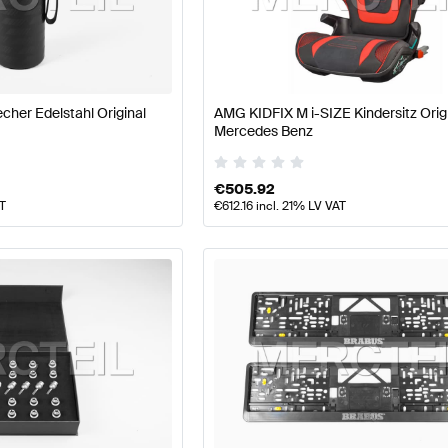
77 Modellpflege Tuning- und Performanceteile
A-Klasse
teile
AMG SLS AMG-Klasse Tuning- und Performancet
her Edelstahl Original
AMG KIDFIX M i-SIZE Kindersitz Orig
Mercedes Benz
€
505.92
AT
€
612.16
incl. 21% LV VAT