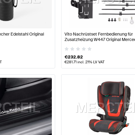
77 Modellpflege Tuning- und Performanceteile
A-Klasse
her Edelstahl Original
Vito Nachrüstset Fernbedienung für
ile
AMG V-Klasse W447 Tuning- und Performanceteile
Zusatzheizung W447 Original Merce
€
232.82
AT
€
281.71
incl. 21% LV VAT