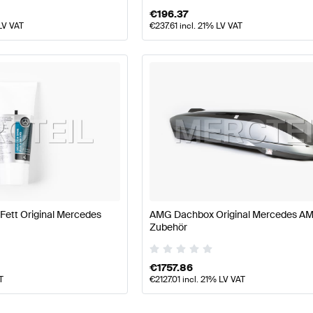
€
196.37
LV VAT
€
237.61
incl. 21% LV VAT
Fett Original Mercedes
AMG Dachbox Original Mercedes A
Zubehör
€
1757.86
T
€
2127.01
incl. 21% LV VAT