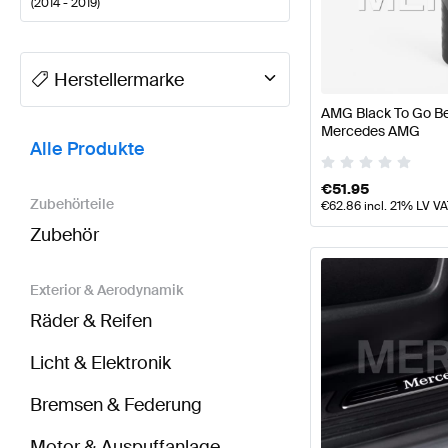
(
2014 - 2019
)
A-Klasse Tuning- und Performanceteile
A-Klasse W1
Herstellermarke
AMG Black To Go Bec
BRABUS V-Klasse W447 Tuning- und Performancete
Mercedes AMG
Alle Produkte
€
51.95
Zubehörteile
€
62.86
incl. 21% LV V
Zubehör
Exterior & Aerodynamik
Räder & Reifen
Licht & Elektronik
Bremsen & Federung
Motor & Auspuffanlage