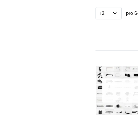
12
pro S