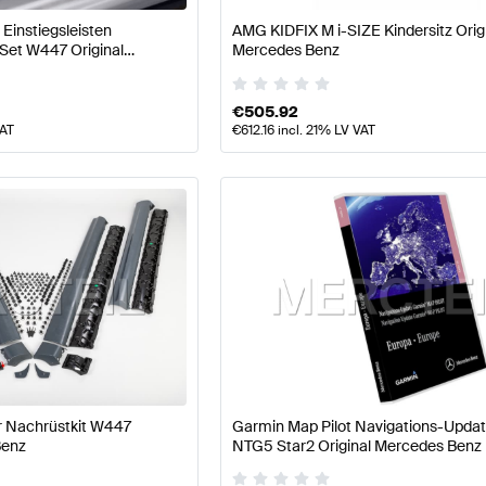
 Einstiegsleisten
AMG KIDFIX M i-SIZE Kindersitz Orig
 Set W447 Original
Mercedes Benz
€
505.92
VAT
€
612.16
incl. 21% LV VAT
er Nachrüstkit W447
Garmin Map Pilot Navigations-Upda
Benz
NTG5 Star2 Original Mercedes Benz