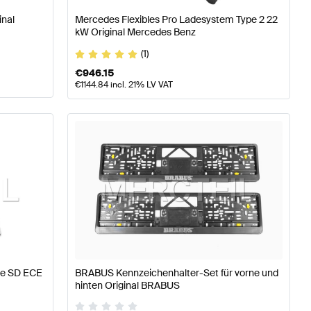
inal
Mercedes Flexibles Pro Ladesystem Type 2 22
kW Original Mercedes Benz
(1)
€
946.15
€
1144.84
incl. 21% LV VAT
te SD ECE
BRABUS Kennzeichenhalter-Set für vorne und
hinten Original BRABUS