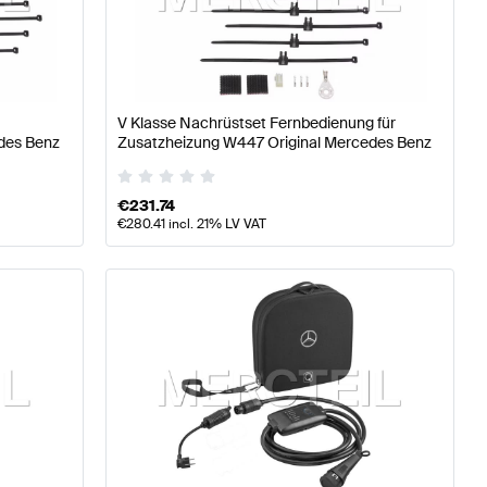
 W177 Tuning- und Performanceteile
A-Klasse W176 Mode
V Klasse Nachrüstset Fernbedienung für
Mercedes-Benz V-Klasse W447 Tuning- und Performanc
des Benz
Zusatzheizung W447 Original Mercedes Benz
€
231.74
€
280.41
incl. 21% LV VAT