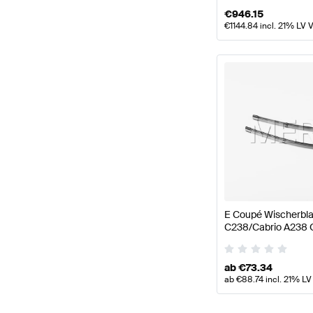
€
946.15
€
1144.84
incl. 21% LV 
E Coupé Wischerbl
C238/Cabrio A238 O
ab
€
73.34
ab
€
88.74
incl. 21% LV