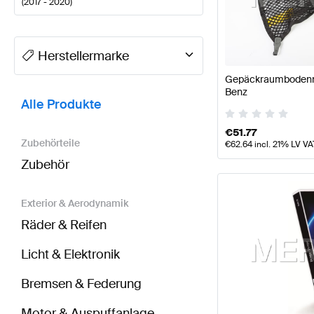
(
2017 - 2020
)
A-Klasse Tuning- und Performanceteile
A-Klasse W1
Herstellermarke
Gepäckraumbodenne
BRABUS E-Klasse C238 Tuning- und Performancete
Benz
Alle Produkte
€
51.77
Zubehörteile
€
62.64
incl. 21% LV VA
Zubehör
Exterior & Aerodynamik
Räder & Reifen
Licht & Elektronik
Bremsen & Federung
Motor & Auspuffanlage