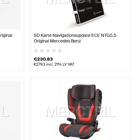
 W177 Tuning- und Performanceteile
A-Klasse W176 Mode
iginal
SD Karte Navigationsupdate ECE NTG5.5
ercedes-Benz E-Klasse C238 Tuning- und Performance
Original Mercedes Benz
€
230.83
€
279.3
incl. 21% LV VAT