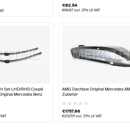
€
82.54
€
99.87
incl. 21% LV VAT
VAT
att Set LHD/RHD Coupé
AMG Dachbox Original Mercedes A
riginal Mercedes Benz
Zubehör
€
1757.86
 VAT
€
2127.01
incl. 21% LV VAT