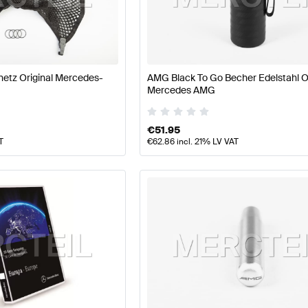
77 Modellpflege Tuning- und Performanceteile
A-Klasse
tz Original Mercedes-
AMG Black To Go Becher Edelstahl Or
ile
AMG E-Klasse C238 Tuning- und Performanceteile
M
Mercedes AMG
€
51.95
T
€
62.86
incl. 21% LV VAT