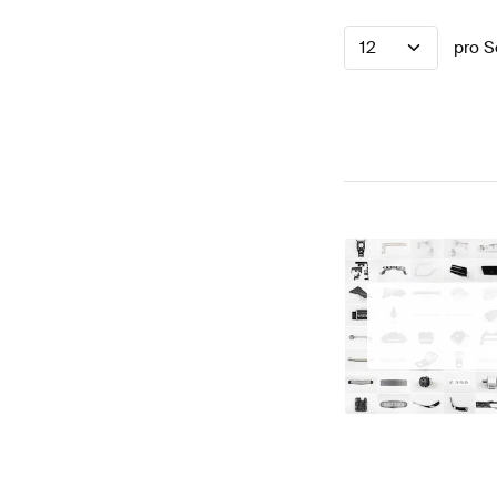
12
pro S