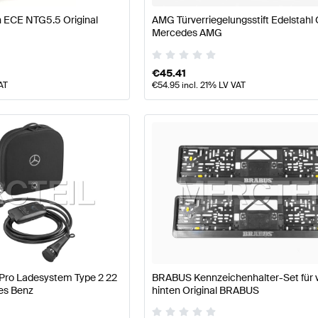
n ECE NTG5.5 Original
AMG Türverriegelungsstift Edelstahl 
Mercedes AMG
€
45.41
AT
€
54.95
incl. 21% LV VAT
 Pro Ladesystem Type 2 22
BRABUS Kennzeichenhalter-Set für 
es Benz
hinten Original BRABUS