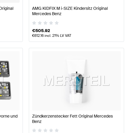
Original
AMG KIDFIX M i-SIZE Kindersitz Original
Mercedes Benz
€
505.92
€
612.16
incl. 21% LV VAT
vorne und
Zündkerzenstecker Fett Original Mercedes
Benz