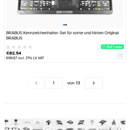
•
•
•
BRABUS Kennzeichenhalter-Set für vorne und hinten Original
BRABUS
Auf Lager
€
82.54
€
99.87
incl. 21% LV VAT
von
19