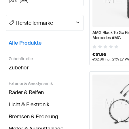
(
2019 - jetzt
)
A-Klasse Tuning- und Performanceteile
A-Klasse W1
Herstellermarke
AMG Black To Go Bec
BRABUS EQC-Klasse N293 Tuning- und Performanc
Mercedes AMG
Alle Produkte
€
51.95
Zubehörteile
€
62.86
incl. 21% LV V
Zubehör
Exterior & Aerodynamik
Räder & Reifen
Licht & Elektronik
Bremsen & Federung
Motor & Auspuffanlage