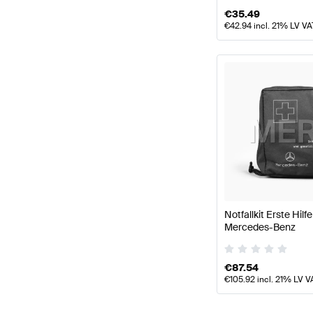
€
35.49
€
42.94
incl. 21% LV VA
Notfallkit Erste Hil
Mercedes-Benz
€
87.54
€
105.92
incl. 21% LV V