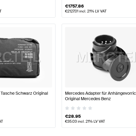
€
1757.86
T
€
2127.01
incl. 21% LV VAT
fe Tasche Schwarz Original
Mercedes Adapter für Anhängevorri
Original Mercedes Benz
€
28.95
AT
€
35.03
incl. 21% LV VAT