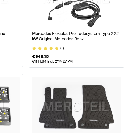
 W177 Tuning- und Performanceteile
A-Klasse W176 Mode
inal
Mercedes Flexibles Pro Ladesystem Type 2 22
eteile
Mercedes-Benz EQC-Klasse N293 Tuning- und Pe
kW Original Mercedes Benz
(1)
€
946.15
€
1144.84
incl. 21% LV VAT