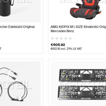
77 Modellpflege Tuning- und Performanceteile
A-Klasse
her Edelstahl Original
AMG KIDFIX M i-SIZE Kindersitz Orig
eteile
AMG EQC-Klasse N293 Tuning- und Performanc
Mercedes Benz
€
505.92
AT
€
612.16
incl. 21% LV VAT