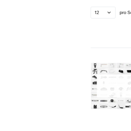
12
pro S