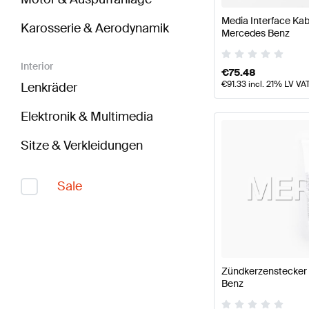
Media Interface Kab
Karosserie & Aerodynamik
Mercedes Benz
Interior
€
75.48
€
91.33
incl. 21% LV VA
Lenkräder
Elektronik & Multimedia
Sitze & Verkleidungen
Sale
Zündkerzenstecker 
Benz