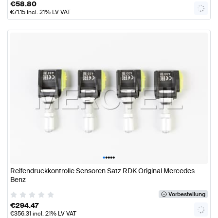
€
58.80
€
71.15
incl. 21% LV VAT
•
•
•
•
•
Reifendruckkontrolle Sensoren Satz RDK Original Mercedes
Benz
Vorbestellung
€
294.47
€
356.31
incl. 21% LV VAT