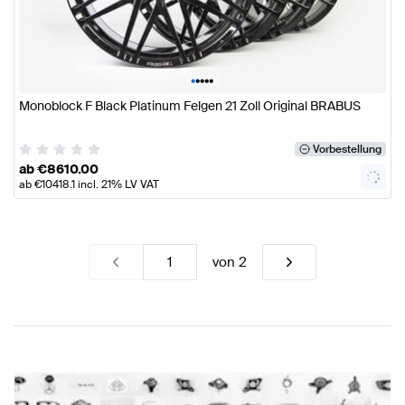
•
•
•
•
•
Monoblock F Black Platinum Felgen 21 Zoll Original BRABUS
Vorbestellung
ab
€
8610.00
ab
€
10418.1
incl. 21% LV VAT
von
2