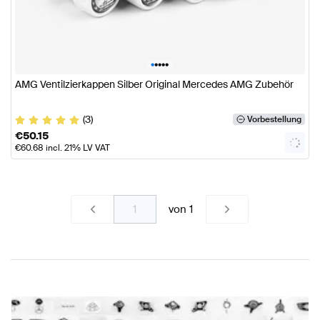
•
•
•
•
•
AMG Ventilzierkappen Silber Original Mercedes AMG Zubehör
(3)
Vorbestellung
€
50.15
€
60.68
incl. 21% LV VAT
von
1