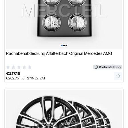
•
•
•
•
Radnabenabdeckung Affalterbach Original Mercedes AMG
Vorbestellung
€
217.15
€
262.75
incl. 21% LV VAT