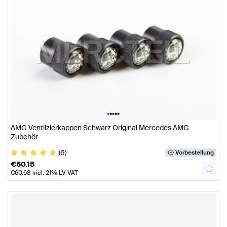
•
•
•
•
•
AMG Ventilzierkappen Schwarz Original Mercedes AMG
Zubehör
(6)
Vorbestellung
€
50.15
€
60.68
incl. 21% LV VAT