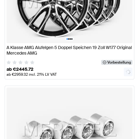
•
•
•
•
A Klasse AMG Alufelgen 5 Doppel Speichen 19 Zoll W177 Original
Mercedes AMG
Vorbestellung
ab
€
2445.72
ab
€
2959.32
incl. 21% LV VAT