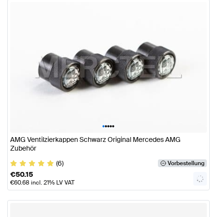
•
•
•
•
•
AMG Ventilzierkappen Schwarz Original Mercedes AMG
Zubehör
(6)
Vorbestellung
€
50.15
€
60.68
incl. 21% LV VAT