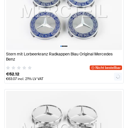
•
•
•
•
•
Stern mit Lorbeerkranz Radkappen Blau Original Mercedes
Benz
Nicht bestellbar
€
52.12
€
63.07
incl. 21% LV VAT