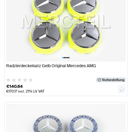
•
•
•
•
•
Radzierdeckelsatz Gelb Original Mercedes AMG
Vorbestellung
€
140.64
€
170.17
incl. 21% LV VAT