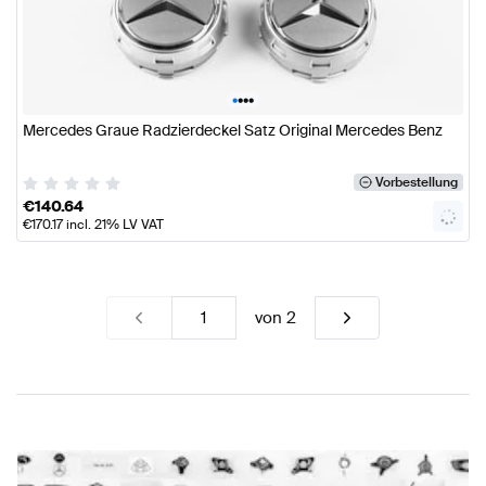
•
•
•
•
Mercedes Graue Radzierdeckel Satz Original Mercedes Benz
Vorbestellung
€
140.64
€
170.17
incl. 21% LV VAT
von
2