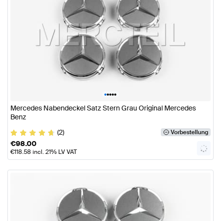
•
•
•
•
•
Mercedes Nabendeckel Satz Stern Grau Original Mercedes
Benz
(2)
Vorbestellung
€
98.00
€
118.58
incl. 21% LV VAT