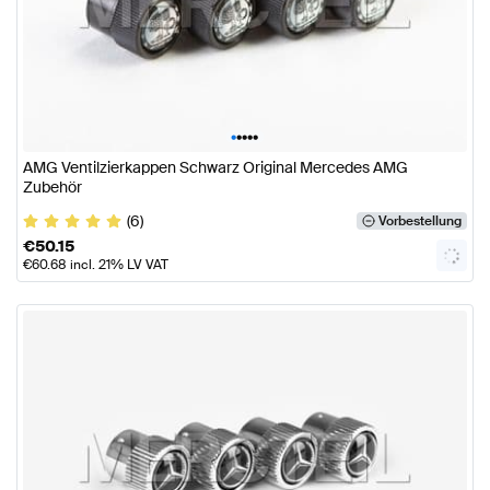
•
•
•
•
•
AMG Ventilzierkappen Schwarz Original Mercedes AMG
Zubehör
(6)
Vorbestellung
€
50.15
€
60.68
incl. 21% LV VAT