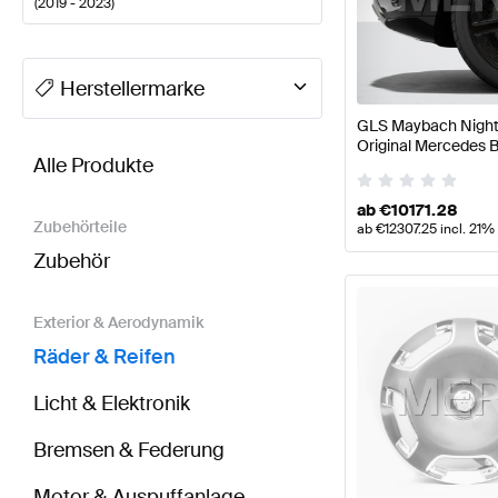
(
2019 - 2023
)
A-Klasse Tuning Räder & Reifen
A-Klasse W177 Mode
Herstellermarke
GLS Maybach Night 
BRABUS GLS-Klasse X167 Räder & Reifen
AMG GLS-
Original Mercedes 
Alle Produkte
ab
€
10171.28
Zubehörteile
ab
€
12307.25
incl. 21%
Zubehör
Exterior & Aerodynamik
Räder & Reifen
Licht & Elektronik
Bremsen & Federung
Motor & Auspuffanlage