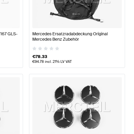
äder & Reifen
A-Klasse W176 Modellpflege Tuning Räder
V167 GLS-
Mercedes Ersatzradabdeckung Original
e X167 Räder & Reifen
Mercedes Benz Zubehör
€
78.33
€
94.78
incl. 21% LV VAT