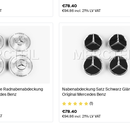
€
78.40
AT
€
94.86
incl. 21% LV VAT
se Radnabenabdeckung
Nabenabdeckung Satz Schwarz Glä
edes Benz
Original Mercedes Benz
(1)
€
78.40
AT
€
94.86
incl. 21% LV VAT