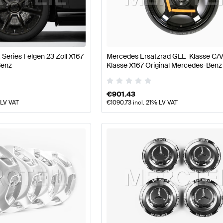
llpflege Tuning Räder & Reifen
A-Klasse W177 Tuning R
Series Felgen 23 Zoll X167
Mercedes Ersatzrad GLE-Klasse C/
Klasse X167 Räder & Reifen
Mercedes-Benz GLS-Klass
Benz
Klasse X167 Original Mercedes-Benz
€
901.43
 LV VAT
€
1090.73
incl. 21% LV VAT