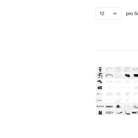
12
pro S