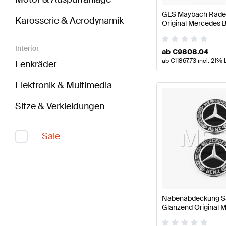
GLS Maybach Räder
Karosserie & Aerodynamik
Original Mercedes 
Interior
ab
€
9808.04
ab
€
11867.73
incl. 21% 
Lenkräder
Elektronik & Multimedia
Sitze & Verkleidungen
Sale
Nabenabdeckung Sa
Glänzend Original 