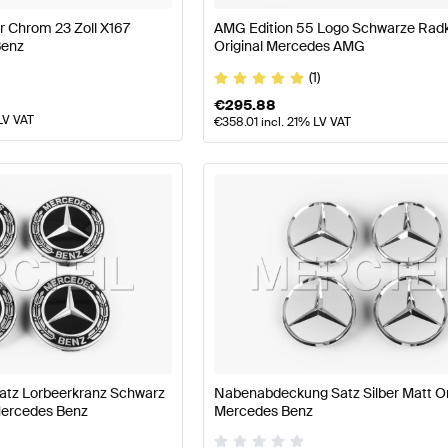
 Chrom 23 Zoll X167
AMG Edition 55 Logo Schwarze Rad
Benz
Original Mercedes AMG
(1)
€
295.88
LV VAT
€
358.01
incl. 21% LV VAT
tz Lorbeerkranz Schwarz
Nabenabdeckung Satz Silber Matt Or
Mercedes Benz
Mercedes Benz