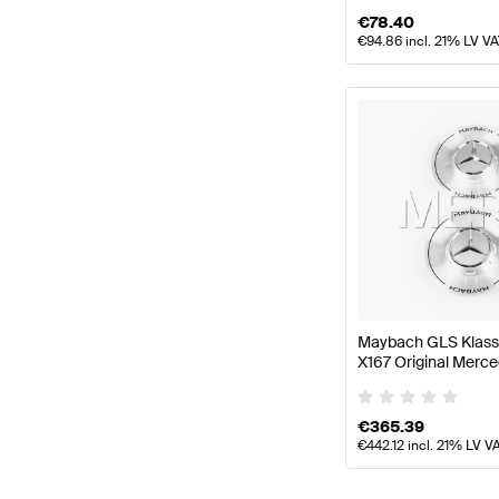
€
78.40
€
94.86
incl. 21% LV V
Maybach GLS Klas
X167 Original Merc
€
365.39
€
442.12
incl. 21% LV V