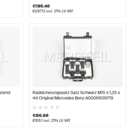
€
196.46
€
237.72
incl. 21% LV VAT
nzend
Radsicherungssatz Satz Schwarz M15 x 1,25 x
44 Original Mercedes Benz A0009909719
€
86.86
€
105.1
incl. 21% LV VAT