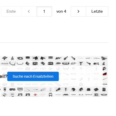
Erste
von
4
Letzte
eil?
Suche nach Ersatzteilen