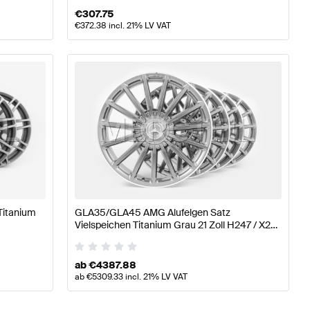
€
307.75
€
372.38
incl. 21% LV VAT
Titanium
GLA35/GLA45 AMG Alufelgen Satz
Vielspeichen Titanium Grau 21 Zoll H247 / X247
Original Mercedes AMG
ab
€
4387.88
ab
€
5309.33
incl. 21% LV VAT