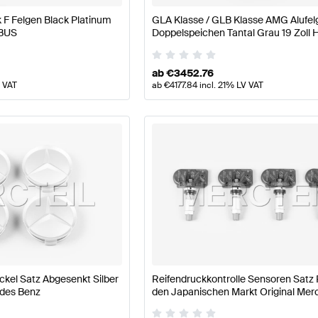
F Felgen Black Platinum
GLA Klasse / GLB Klasse AMG Alufel
ABUS
Doppelspeichen Tantal Grau 19 Zoll 
X247 Original Mercedes AMG
ab
€
3452.76
V VAT
ab
€
4177.84
incl. 21% LV VAT
el Satz Abgesenkt Silber
Reifendruckkontrolle Sensoren Satz 
edes Benz
den Japanischen Markt Original Mer
Benz A0009053214