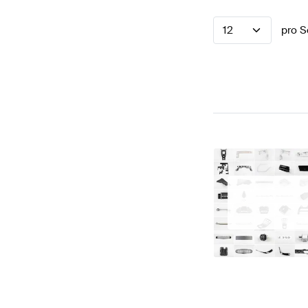
12
pro S