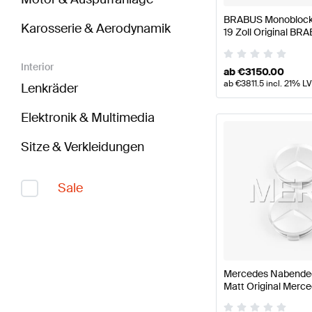
BRABUS Monoblock 
Karosserie & Aerodynamik
19 Zoll Original BR
Interior
ab
€
3150.00
ab
€
3811.5
incl. 21% L
Lenkräder
Elektronik & Multimedia
Sitze & Verkleidungen
Sale
Mercedes Nabendeck
Matt Original Merc