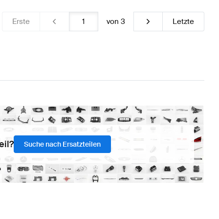
Erste
von
3
Letzte
eil?
Suche nach Ersatzteilen