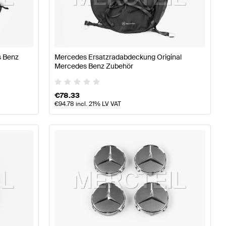
äder & Reifen
A-Klasse W176 Modellpflege Tuning Räder
s Benz
Mercedes Ersatzradabdeckung Original
se H247 Räder & Reifen
Mercedes Benz Zubehör
€
78.33
€
94.78
incl. 21% LV VAT