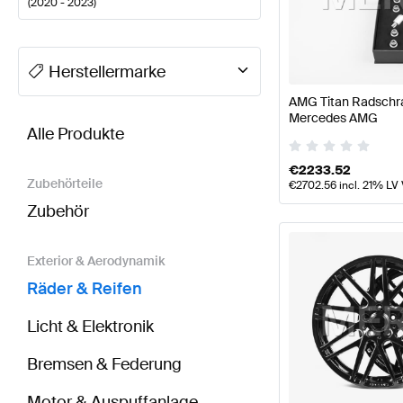
(
2020 - 2023
)
A-Klasse Tuning Räder & Reifen
A-Klasse W177 Mode
Herstellermarke
AMG Titan Radschra
BRABUS GLA-Klasse H247 Räder & Reifen
AMG GLA
Mercedes AMG
Alle Produkte
€
2233.52
Zubehörteile
€
2702.56
incl. 21% LV
Zubehör
Exterior & Aerodynamik
Räder & Reifen
Licht & Elektronik
Bremsen & Federung
Motor & Auspuffanlage