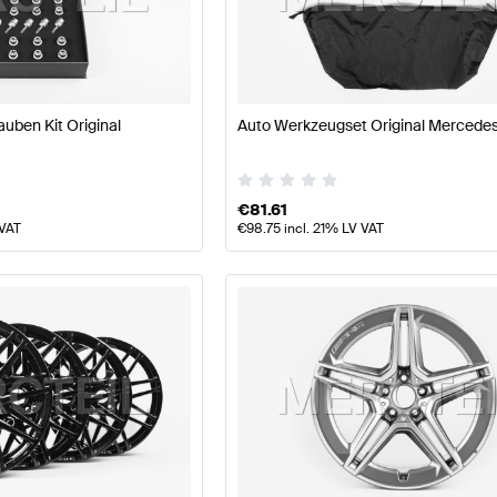
llpflege Tuning Räder & Reifen
A-Klasse W177 Tuning R
uben Kit Original
Auto Werkzeugset Original Mercede
-Klasse H247 Räder & Reifen
Mercedes-Benz GLA-Klas
€
81.61
 VAT
€
98.75
incl. 21% LV VAT