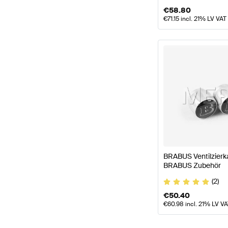
€
58.80
€
71.15
incl. 21% LV VAT
BRABUS Ventilzierka
BRABUS Zubehör
(2)
€
50.40
€
60.98
incl. 21% LV V