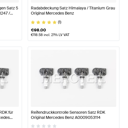
gen Satz 5
Radabdeckung Satz Himalaya / Titanium Grau
H247 /
Original Mercedes Benz
(1)
€
98.00
€
118.58
incl. 21% LV VAT
RDK für
Reifendruckkontrolle Sensoren Satz RDK
cedes
Original Mercedes Benz A0009053114