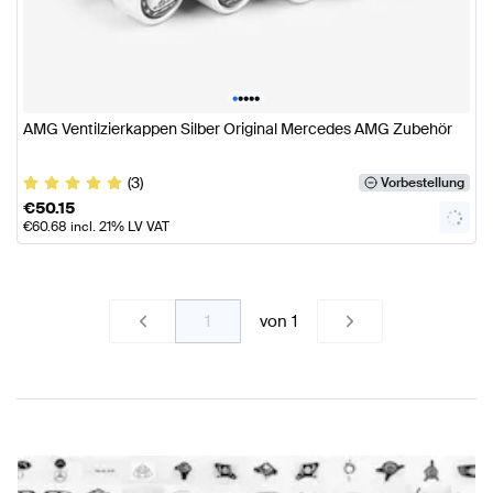
•
•
•
•
•
AMG Ventilzierkappen Silber Original Mercedes AMG Zubehör
(3)
Vorbestellung
€
50.15
€
60.68
incl. 21% LV VAT
von
1