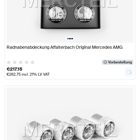
•
•
•
•
Radnabenabdeckung Affalterbach Original Mercedes AMG
Vorbestellung
€
217.15
€
262.75
incl. 21% LV VAT