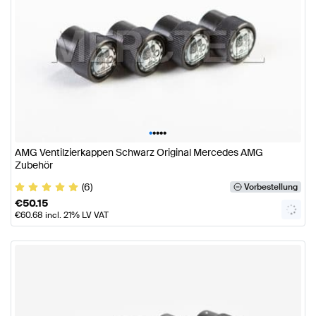
•
•
•
•
•
AMG Ventilzierkappen Schwarz Original Mercedes AMG
Zubehör
(6)
Vorbestellung
€
50.15
€
60.68
incl. 21% LV VAT