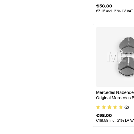
€
58.80
€
71.15
incl. 21% LV VAT
Mercedes Nabendec
Original Mercedes 
(2)
€
98.00
€
118.58
incl. 21% LV V