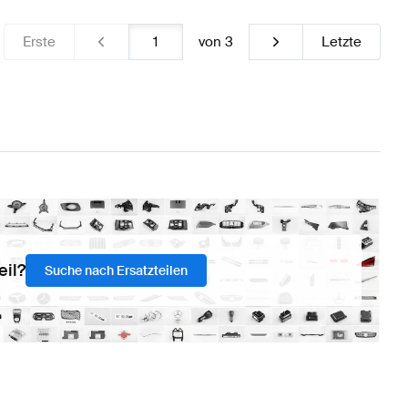
Erste
von
3
Letzte
eil?
Suche nach Ersatzteilen