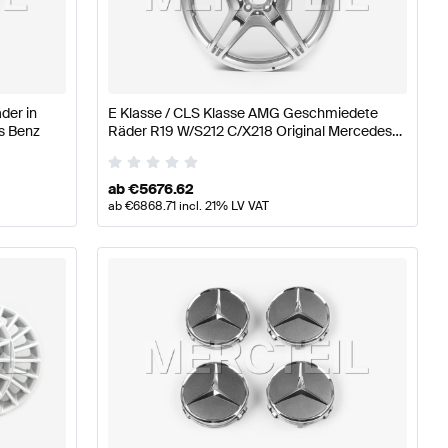
äder & Reifen
A-Klasse W176 Modellpflege Tuning Räder
der in
E Klasse / CLS Klasse AMG Geschmiedete
 Räder & Reifen
s Benz
Räder R19 W/S212 C/X218 Original Mercedes
AMG
ab
€
5676.62
ab
€
6868.71
incl. 21% LV VAT