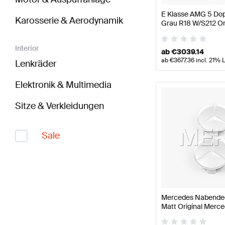
E Klasse AMG 5 Dop
Karosserie & Aerodynamik
Grau R18 W/S212 O
Interior
ab
€
3039.14
ab
€
3677.36
incl. 21% 
Lenkräder
Elektronik & Multimedia
Sitze & Verkleidungen
Sale
Mercedes Nabendeck
Matt Original Merc