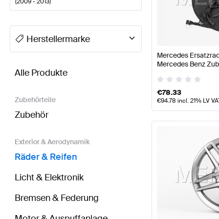
(
2009 - 2013
)
A-Klasse Tuning Räder & Reifen
A-Klasse W177 Mode
Herstellermarke
Mercedes Ersatzrad
BRABUS E-Klasse W212 Räder & Reifen
AMG E-Klas
Mercedes Benz Zub
Alle Produkte
€
78.33
Zubehörteile
€
94.78
incl. 21% LV VA
Zubehör
Exterior & Aerodynamik
Räder & Reifen
Licht & Elektronik
Bremsen & Federung
Motor & Auspuffanlage