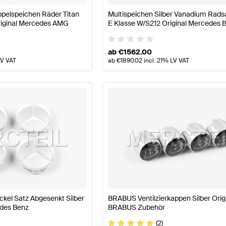
pelspeichen Räder Titan
Multispeichen Silber Vanadium Radsat
riginal Mercedes AMG
E Klasse W/S212 Original Mercedes 
ab
€
1562.00
LV VAT
ab
€
1890.02
incl. 21% LV VAT
el Satz Abgesenkt Silber
BRABUS Ventilzierkappen Silber Orig
edes Benz
BRABUS Zubehör
(2)