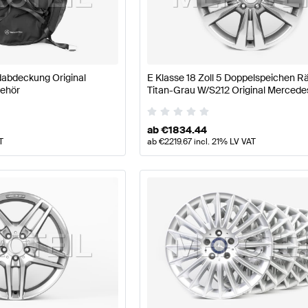
llpflege Tuning Räder & Reifen
A-Klasse W177 Tuning R
abdeckung Original
E Klasse 18 Zoll 5 Doppelspeichen Rä
se W212 Räder & Reifen
Mercedes-Benz E-Klasse W212
ehör
Titan-Grau W/S212 Original Mercede
ab
€
1834.44
T
ab
€
2219.67
incl. 21% LV VAT