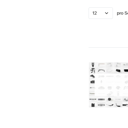
12
pro S