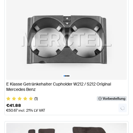
•
•
•
•
E Klasse Getränkehalter Cupholder W212 / S212 Original
Mercedes Benz
(1)
Vorbestellung
€
41.88
€
50.67
incl. 21% LV VAT