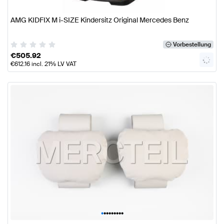
AMG KIDFIX M i-SIZE Kindersitz Original Mercedes Benz
Vorbestellung
€
505.92
€
612.16
incl. 21% LV VAT
•
•
•
•
•
•
•
•
•