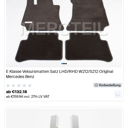
•
•
•
•
E Klasse Veloursmatten Satz LHD/RHD W212/S212 Original
Mercedes Benz
Vorbestellung
ab
€
132.18
ab
€
159.94
incl. 21% LV VAT