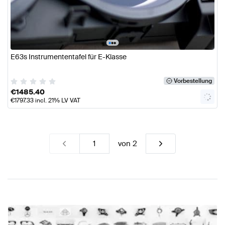
•
•
•
E63s Instrumententafel für E-Klasse
Vorbestellung
€
1485.40
€
1797.33
incl. 21% LV VAT
von
2