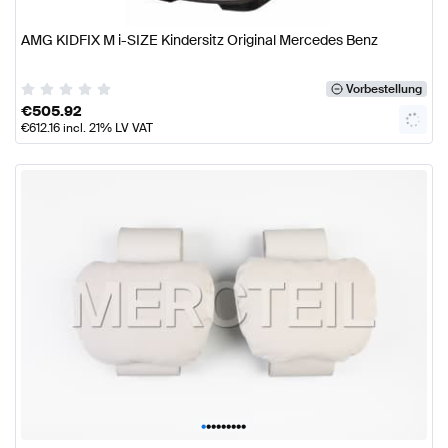
AMG KIDFIX M i-SIZE Kindersitz Original Mercedes Benz
Vorbestellung
€
505.92
€
612.16
incl. 21% LV VAT
•
•
•
•
•
•
•
•
•