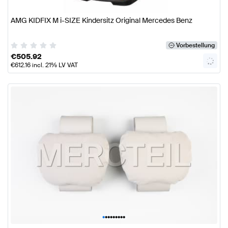
AMG KIDFIX M i-SIZE Kindersitz Original Mercedes Benz
Vorbestellung
€
505.92
€
612.16
incl. 21% LV VAT
•
•
•
•
•
•
•
•
•