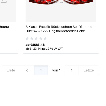
ng Licht & Elektronik
A-Klasse W176 Modellpflege Tuning
chtung
S Klasse Facelift Rückleuchten Set Diamond
 W222 Licht & Elektronik
Dust W/V/X222 Original Mercedes Benz
ab
€
928.46
ab
€
1123.44
incl. 21% LV VAT
Erste
von
1
Letzte