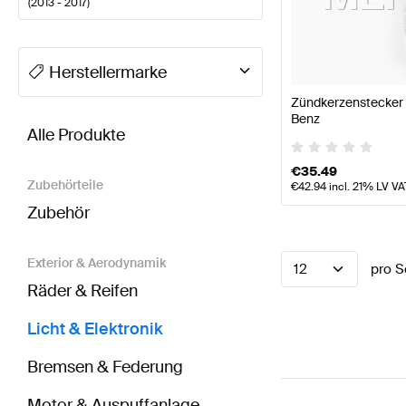
(
2013 - 2017
)
A-Klasse Tuning Licht & Elektronik
A-Klasse W177 Mod
Herstellermarke
Zündkerzenstecker 
BRABUS S-Klasse W222 Licht & Elektronik
AMG S-K
Benz
Alle Produkte
€
35.49
Zubehörteile
€
42.94
incl. 21% LV VA
Zubehör
Exterior & Aerodynamik
12
pro S
Räder & Reifen
Licht & Elektronik
Bremsen & Federung
Motor & Auspuffanlage