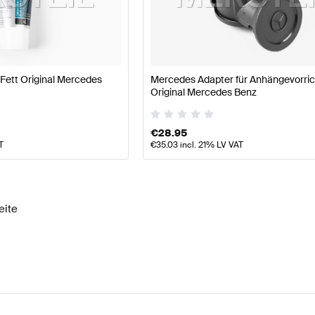
ellpflege Tuning Licht & Elektronik
A-Klasse W177 Tuni
Fett Original Mercedes
Mercedes Adapter für Anhängevorri
lasse W222 Licht & Elektronik
Mercedes-Benz S-Klasse
Original Mercedes Benz
€
28.95
T
€
35.03
incl. 21% LV VAT
eite