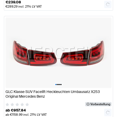
€
239.08
€
289.29
incl. 21% LV VAT
•
•
•
•
•
GLC Klasse SUV Facelift Heckleuchten Umbausatz X253
Original Mercedes Benz
Vorbestellung
ab
€
957.84
ab
€
1158.99
incl. 21% LV VAT