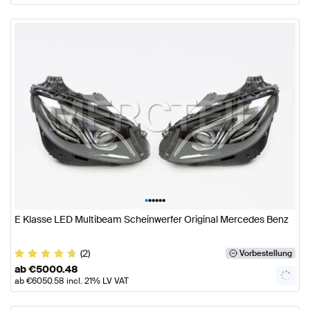
•
•
•
•
•
•
E Klasse LED Multibeam Scheinwerfer Original Mercedes Benz
(2)
Vorbestellung
ab
€
5000.48
ab
€
6050.58
incl. 21% LV VAT