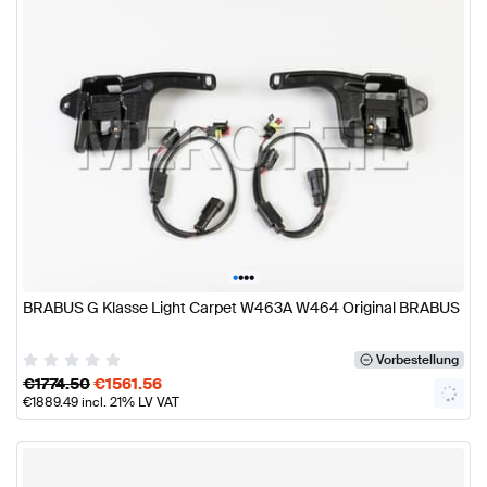
•
•
•
•
BRABUS G Klasse Light Carpet W463A W464 Original BRABUS
Vorbestellung
€
1774.50
€
1561.56
€
1889.49
incl. 21% LV VAT