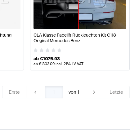
ng Licht & Elektronik
A-Klasse W176 Modellpflege Tuning
chtung
CLA Klasse Facelift Rückleuchten Kit C118
tronik
Mercedes-Benz CLA-Klasse C118 Modellpflege Lic
Original Mercedes Benz
ab
€
1076.93
ab
€
1303.09
incl. 21% LV VAT
Erste
von
1
Letzte