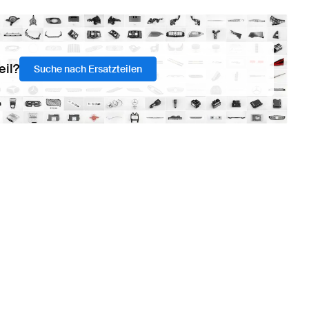
eil?
Suche nach Ersatzteilen