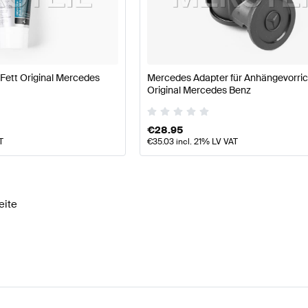
ellpflege Tuning Licht & Elektronik
A-Klasse W177 Tuni
Fett Original Mercedes
Mercedes Adapter für Anhängevorri
ktronik
AMG CLA-Klasse C118 Modellpflege Licht & Elek
Original Mercedes Benz
€
28.95
T
€
35.03
incl. 21% LV VAT
eite