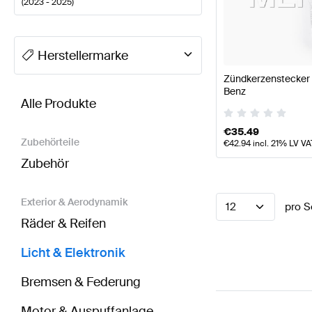
(
2023 - 2025
)
A-Klasse Tuning Licht & Elektronik
A-Klasse W177 Mod
Herstellermarke
Zündkerzenstecker 
BRABUS CLA-Klasse C118 Modellpflege Licht & Ele
Benz
Alle Produkte
€
35.49
Zubehörteile
€
42.94
incl. 21% LV VA
Zubehör
Exterior & Aerodynamik
12
pro S
Räder & Reifen
Licht & Elektronik
Bremsen & Federung
Motor & Auspuffanlage