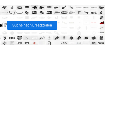
eil?
Suche nach Ersatzteilen