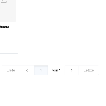
ng Licht & Elektronik
A-Klasse W176 Modellpflege Tuning
 & Elektronik
chtung
Erste
von
1
Letzte