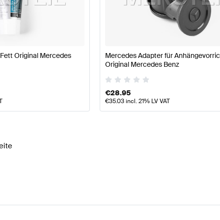
ellpflege Tuning Licht & Elektronik
A-Klasse W177 Tuni
sse Licht & Elektronik
Mercedes-Benz SLR-Klasse Licht
Fett Original Mercedes
Mercedes Adapter für Anhängevorri
Original Mercedes Benz
€
28.95
T
€
35.03
incl. 21% LV VAT
eite