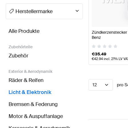
A-Klasse Tuning Licht & Elektronik
A-Klasse W177 Mod
Herstellermarke
BRABUS SLR-Klasse Licht & Elektronik
AMG SLR-Kla
Alle Produkte
Zündkerzenstecker 
Benz
Zubehörteile
€
35.49
Zubehör
€
42.94
incl. 21% LV VA
Exterior & Aerodynamik
Räder & Reifen
12
pro S
Licht & Elektronik
Bremsen & Federung
Motor & Auspuffanlage