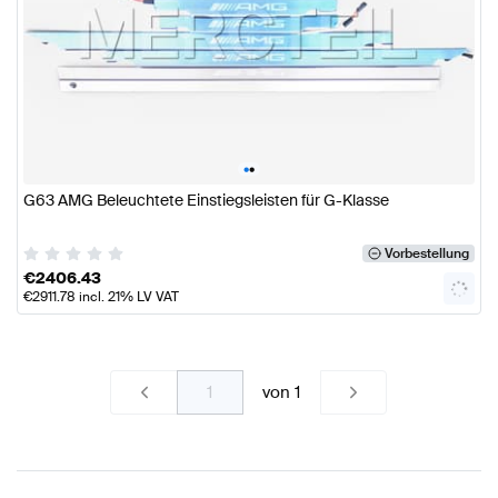
•
•
G63 AMG Beleuchtete Einstiegsleisten für G-Klasse
Vorbestellung
€
2406.43
€
2911.78
incl. 21% LV VAT
von
1