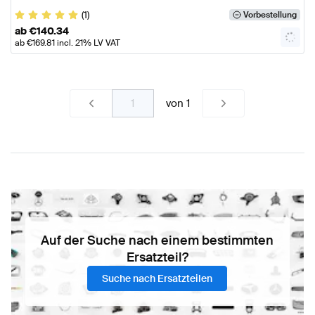
(1)
Vorbestellung
ab
€
140.34
ab
€
169.81
incl. 21% LV VAT
von
1
Auf der Suche nach einem bestimmten
Ersatzteil?
Suche nach Ersatzteilen