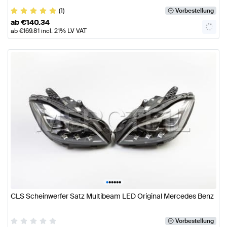
(1)
Vorbestellung
ab
€
140.34
ab
€
169.81
incl. 21% LV VAT
•
•
•
•
•
•
CLS Scheinwerfer Satz Multibeam LED Original Mercedes Benz
Vorbestellung