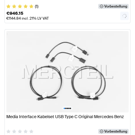
(1)
Vorbestellung
€
946.15
€
1144.84
incl. 21% LV VAT
•
•
•
•
•
Media Interface Kabelset USB Type C Original Mercedes Benz
Vorbestellung