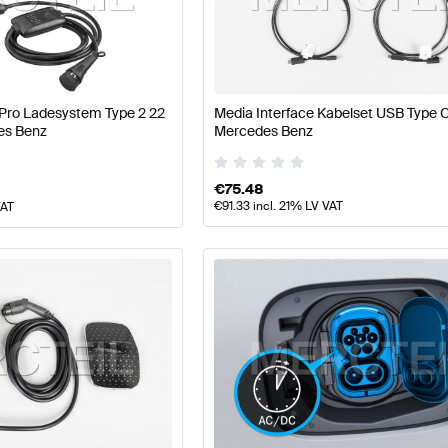
177 Modellpflege Tuning Elektronik & Multimedia
A-Klas
 Pro Ladesystem Type 2 22
Media Interface Kabelset USB Type C
 & Multimedia
AMG GLE-Klasse X167 Modellpflege Elekt
es Benz
Mercedes Benz
€
75.48
€
91.33
incl. 21% LV VAT
VAT