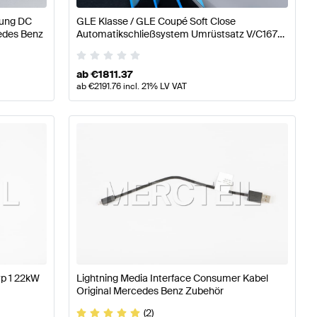
dung DC
GLE Klasse / GLE Coupé Soft Close
edes Benz
Automatikschließsystem Umrüstsatz V/C167
Original Mercedes Benz
ab
€
1811.37
ab
€
2191.76
incl. 21% LV VAT
yp 1 22kW
Lightning Media Interface Consumer Kabel
Original Mercedes Benz Zubehör
(2)