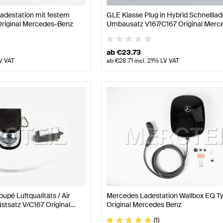
adestation mit festem
GLE Klasse Plug in Hybrid Schnellla
 Original Mercedes-Benz
Umbausatz V167/C167 Original Merc
ab
€
23.73
V VAT
ab
€
28.71
incl. 21% LV VAT
upé Luftqualitäts / Air
Mercedes Ladestation Wallbox EQ T
stsatz V/C167 Original
Original Mercedes Benz
(1)