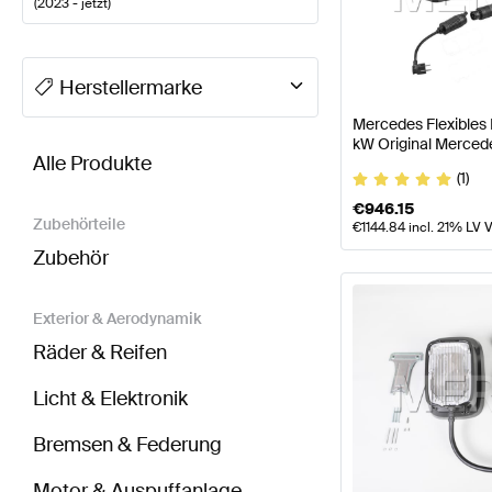
(
2023 - jetzt
)
A-Klasse Tuning Elektronik & Multimedia
A-Klasse W
Herstellermarke
Mercedes Flexibles
BRABUS GLE-Klasse X167 Modellpflege Elektronik
kW Original Merced
Alle Produkte
(1)
€
946.15
Zubehörteile
€
1144.84
incl. 21% LV 
Zubehör
Exterior & Aerodynamik
Räder & Reifen
Licht & Elektronik
Bremsen & Federung
Motor & Auspuffanlage