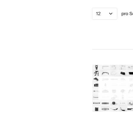
12
pro S