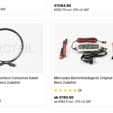
€
1084.92
 VAT
€
1312.75
incl. 21% LV VAT
terface Consumer Kabel
Mercedes Batterieladegerät Origina
Benz Zubehör
Benz Zubehör
(3)
ab
€
150.50
T
ab
€
182.11
incl. 21% LV VAT