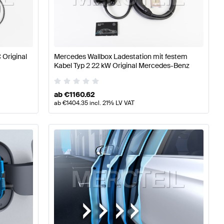
se W177 Tuning Elektronik & Multimedia
A-Klasse W176 M
 Original
Mercedes Wallbox Ladestation mit festem
ronik & Multimedia
Mercedes-Benz GLE-Klasse X167 Mod
Kabel Typ 2 22 kW Original Mercedes-Benz
ab
€
1160.62
ab
€
1404.35
incl. 21% LV VAT