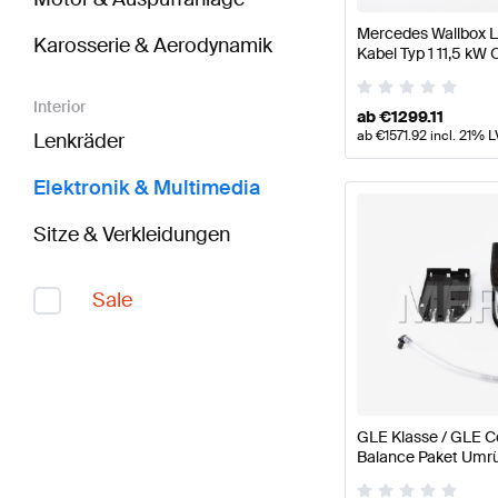
Mercedes Wallbox L
Karosserie & Aerodynamik
Kabel Typ 1 11,5 kW
Interior
ab
€
1299.11
ab
€
1571.92
incl. 21% L
Lenkräder
Elektronik & Multimedia
Sitze & Verkleidungen
Sale
GLE Klasse / GLE Co
Balance Paket Umrü
Mercedes Benz