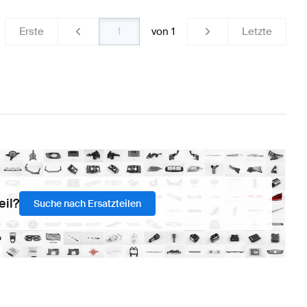
Erste
von
1
Letzte
eil?
Suche nach Ersatzteilen