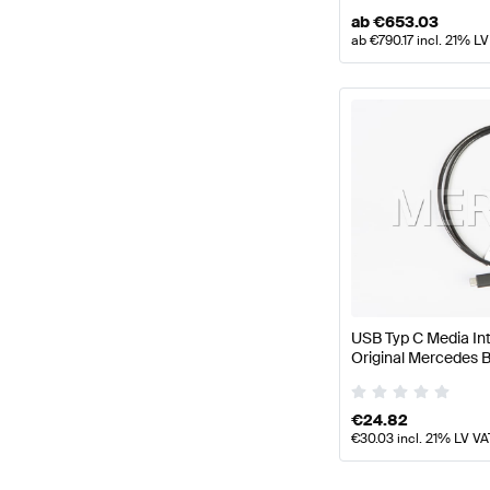
ab
€
653.03
ab
€
790.17
incl. 21% LV
USB Typ C Media In
Original Mercedes 
€
24.82
€
30.03
incl. 21% LV VA