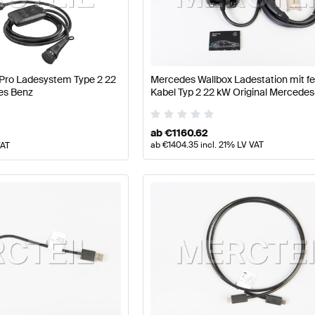
177 Modellpflege Tuning Elektronik & Multimedia
A-Klas
 Pro Ladesystem Type 2 22
Mercedes Wallbox Ladestation mit f
edia
AMG AMG GT-Klasse C192 Elektronik & Multimedia
es Benz
Kabel Typ 2 22 kW Original Mercede
ab
€
1160.62
ab
€
1404.35
incl. 21% LV VAT
VAT