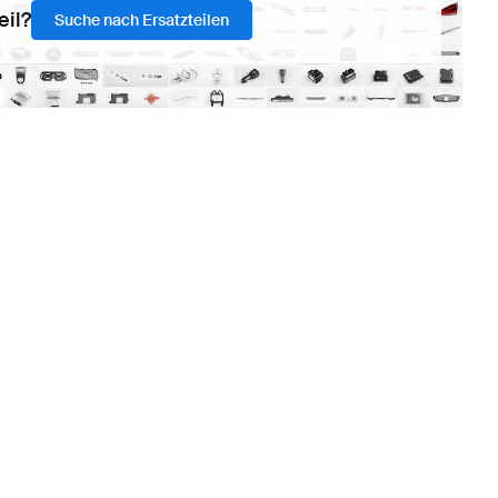
eil?
Suche nach Ersatzteilen