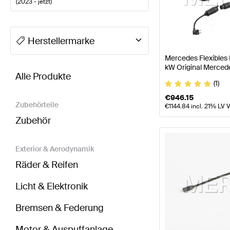
(
2023 - jetzt
)
A-Klasse Tuning Elektronik & Multimedia
A-Klasse W
Herstellermarke
Mercedes Flexibles
BRABUS AMG GT-Klasse C192 Elektronik & Multim
kW Original Merced
Alle Produkte
(1)
€
946.15
Zubehörteile
€
1144.84
incl. 21% LV 
Zubehör
Exterior & Aerodynamik
Räder & Reifen
Licht & Elektronik
Bremsen & Federung
Motor & Auspuffanlage