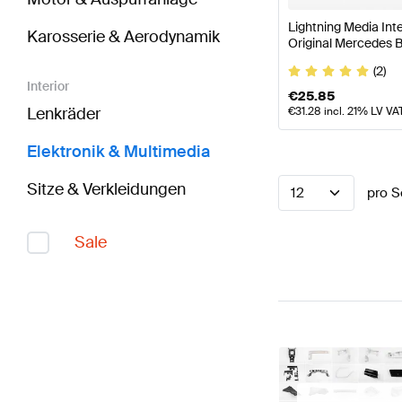
Lightning Media In
Karosserie & Aerodynamik
Original Mercedes 
(2)
Interior
€
25.85
Lenkräder
€
31.28
incl. 21% LV VA
Elektronik & Multimedia
Sitze & Verkleidungen
12
pro S
Sale