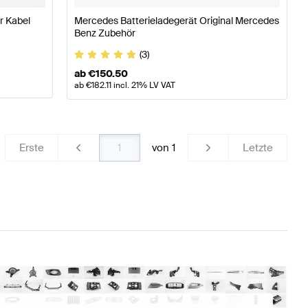
r Kabel
Mercedes Batterieladegerät Original Mercedes
Benz Zubehör
(3)
ab
€
150.50
ab
€
182.11
incl. 21% LV VAT
Erste
von
1
Letzte