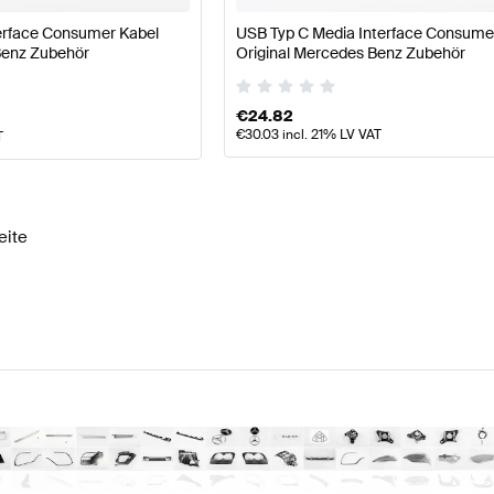
terface Consumer Kabel
USB Typ C Media Interface Consume
Benz Zubehör
Original Mercedes Benz Zubehör
€
24.82
€
30.03
incl. 21% LV VAT
T
eite