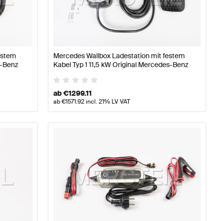
se W177 Tuning Elektronik & Multimedia
A-Klasse W176 M
estem
Mercedes Wallbox Ladestation mit festem
Mercedes-Benz AMG GT-Klasse C192 Elektronik & Mul
s-Benz
Kabel Typ 1 11,5 kW Original Mercedes-Benz
ab
€
1299.11
ab
€
1571.92
incl. 21% LV VAT