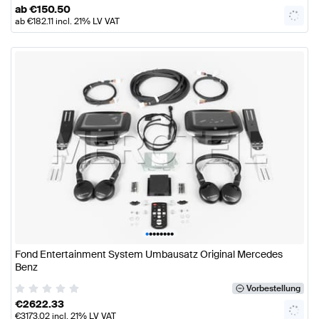
ab
€
150.50
ab
€
182.11
incl. 21% LV VAT
•
•
•
•
•
•
•
•
Fond Entertainment System Umbausatz Original Mercedes
Benz
Vorbestellung
€
2622.33
€
3173.02
incl. 21% LV VAT