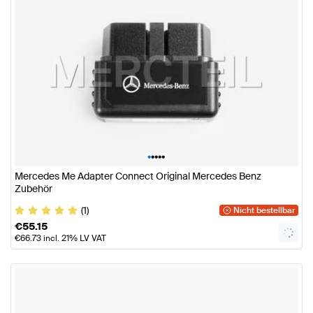
•
•
•
•
•
Mercedes Me Adapter Connect Original Mercedes Benz
Zubehör
(1)
Nicht bestellbar
€
55.15
€
66.73
incl. 21% LV VAT