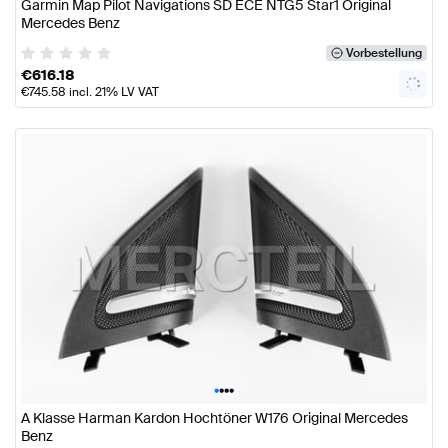
Garmin Map Pilot Navigations SD ECE NTG5 Star1 Original
Mercedes Benz
Vorbestellung
€
616.18
€
745.58
incl. 21% LV VAT
•
•
•
•
A Klasse Harman Kardon Hochtöner W176 Original Mercedes
Benz