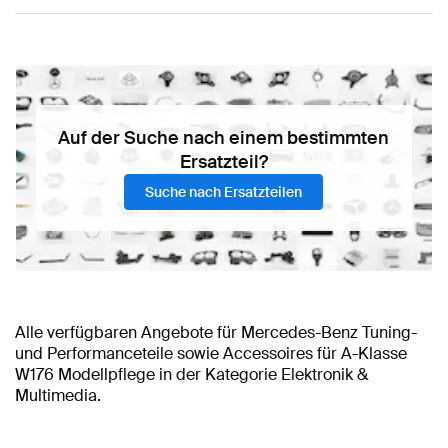
Auf der Suche nach einem bestimmten
Ersatzteil?
Suche nach Ersatzteilen
Alle verfügbaren Angebote für Mercedes-Benz Tuning-
und Performanceteile sowie Accessoires für A-Klasse
W176 Modellpflege in der Kategorie Elektronik &
Multimedia.
BRABUS A-Klasse W176 Modellpflege Elektronik &
Mercedes-Benz A-Klasse W176 Modellpflege Zubehör
Mercedes-Benz A-Klasse Elektronik & Multimedia
Mercedes-Benz
Mercedes-