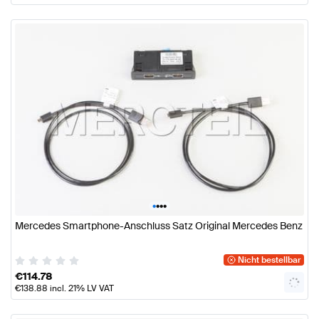
•
•
•
•
Mercedes Smartphone-Anschluss Satz Original Mercedes Benz
Nicht bestellbar
€
114.78
€
138.88
incl. 21% LV VAT