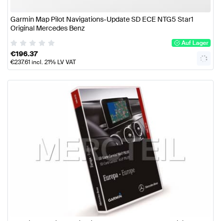
Garmin Map Pilot Navigations-Update SD ECE NTG5 Star1
Original Mercedes Benz
Auf Lager
€
196.37
€
237.61
incl. 21% LV VAT