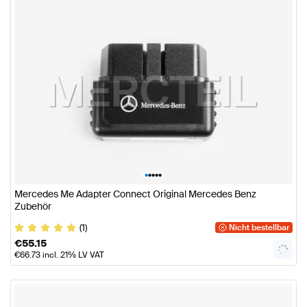
•
•
•
•
•
Mercedes Me Adapter Connect Original Mercedes Benz
Zubehör
(1)
Nicht bestellbar
€
55.15
€
66.73
incl. 21% LV VAT