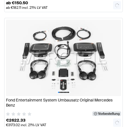
ab
€
150.50
ab
€
182.11
incl. 21% LV VAT
•
•
•
•
•
•
•
•
Fond Entertainment System Umbausatz Original Mercedes
Benz
Vorbestellung
€
2622.33
€
3173.02
incl. 21% LV VAT