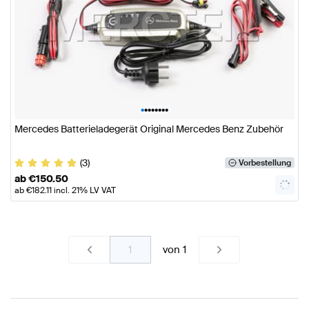
•
•
•
•
•
•
•
•
Mercedes Batterieladegerät Original Mercedes Benz Zubehör
(3)
Vorbestellung
ab
€
150.50
ab
€
182.11
incl. 21% LV VAT
von
1