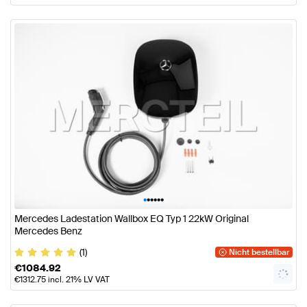
•
•
•
•
•
•
Mercedes Ladestation Wallbox EQ Typ 1 22kW Original
Mercedes Benz
(1)
Nicht bestellbar
€
1084.92
€
1312.75
incl. 21% LV VAT