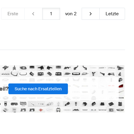
Erste
von
2
Letzte
eil?
Suche nach Ersatzteilen