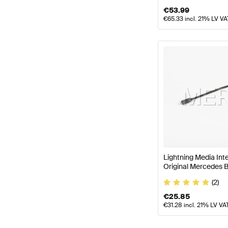
€
53.99
€
65.33
incl. 21% LV VA
Lightning Media In
Original Mercedes 
(2)
€
25.85
€
31.28
incl. 21% LV VA