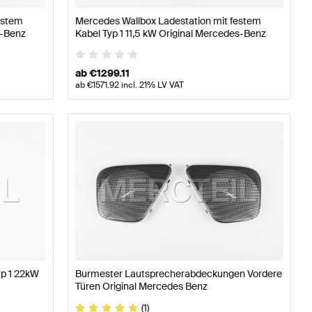
estem
Mercedes Wallbox Ladestation mit festem
s-Benz
Kabel Typ 1 11,5 kW Original Mercedes-Benz
ab
€
1299.11
ab
€
1571.92
incl. 21% LV VAT
yp 1 22kW
Burmester Lautsprecherabdeckungen Vordere
Türen Original Mercedes Benz
(1)