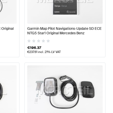
se W177 Tuning Elektronik & Multimedia
A-Klasse W176 M
Klasse Elektronik & Multimedia
 Original
Garmin Map Pilot Navigations-Update SD ECE
NTG5 Star1 Original Mercedes Benz
€
196.37
€
237.61
incl. 21% LV VAT