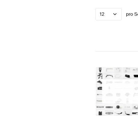
12
pro S