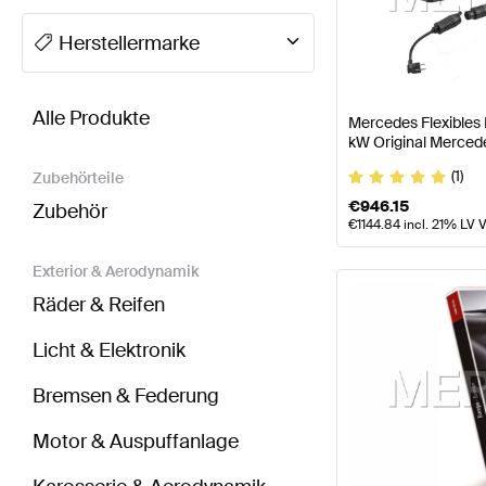
A-Klasse Tuning Elektronik & Multimedia
A-Klasse W
Herstellermarke
BRABUS CLA-Klasse Elektronik & Multimedia
AMG C
Alle Produkte
Mercedes Flexibles
kW Original Merced
(1)
Zubehörteile
€
946.15
Zubehör
€
1144.84
incl. 21% LV 
Exterior & Aerodynamik
Räder & Reifen
Licht & Elektronik
Bremsen & Federung
Motor & Auspuffanlage