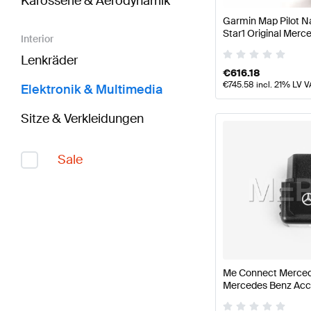
Karosserie & Aerodynamik
Garmin Map Pilot 
Star1 Original Merc
Interior
Lenkräder
€
616.18
€
745.58
incl. 21% LV V
Elektronik & Multimedia
Sitze & Verkleidungen
Sale
Me Connect Mercede
Mercedes Benz Acc