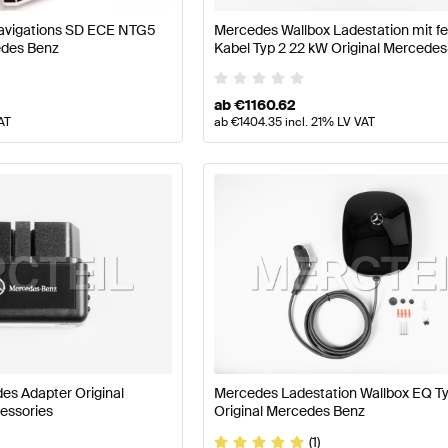
Navigations SD ECE NTG5
Mercedes Wallbox Ladestation mit f
edes Benz
Kabel Typ 2 22 kW Original Mercede
ab
€
1160.62
AT
ab
€
1404.35
incl. 21% LV VAT
s Adapter Original
Mercedes Ladestation Wallbox EQ T
essories
Original Mercedes Benz
(1)