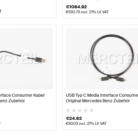
€
1084.92
T
€
1312.75
incl. 21% LV VAT
terface Consumer Kabel
USB Typ C Media Interface Consume
Benz Zubehör
Original Mercedes Benz Zubehör
€
24.82
€
30.03
incl. 21% LV VAT
T