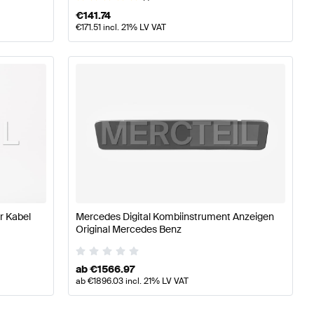
€
141.74
€
171.51
incl. 21% LV VAT
r Kabel
Mercedes Digital Kombiinstrument Anzeigen
Original Mercedes Benz
ab
€
1566.97
ab
€
1896.03
incl. 21% LV VAT