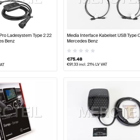
177 Modellpflege Tuning Elektronik & Multimedia
A-Klas
LA-Klasse Elektronik & Multimedia
Mercedes-Benz CLA-
 Pro Ladesystem Type 2 22
Media Interface Kabelset USB Type C
es Benz
Mercedes Benz
€
75.48
€
91.33
incl. 21% LV VAT
VAT