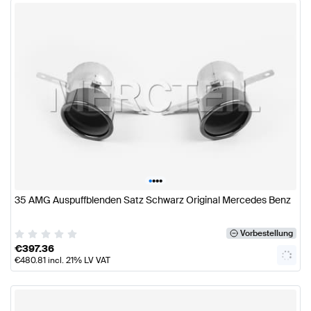
•
•
•
•
35 AMG Auspuffblenden Satz Schwarz Original Mercedes Benz
Vorbestellung
€
397.36
€
480.81
incl. 21% LV VAT