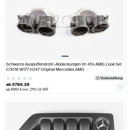
•
•
•
•
•
Schwarze Auspuffendrohr-Abdeckungen im 45s AMG Look Set
C/X118 W177 H247 Original Mercedes AMG
Vorbestellung
ab
€
786.28
ab
€
951.4
incl. 21% LV VAT