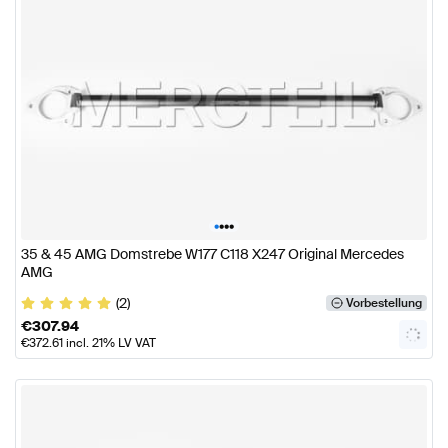
•
•
•
•
35 & 45 AMG Domstrebe W177 C118 X247 Original Mercedes
AMG
(2)
Vorbestellung
€
307.94
€
372.61
incl. 21% LV VAT