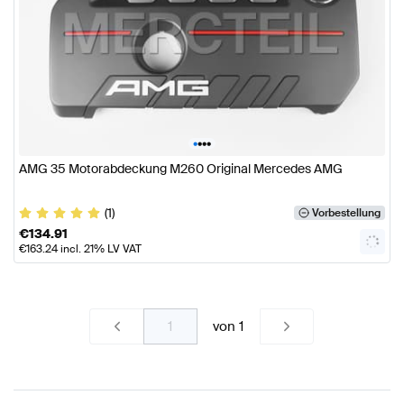
•
•
•
•
AMG 35 Motorabdeckung M260 Original Mercedes AMG
(1)
Vorbestellung
€
134.91
€
163.24
incl. 21% LV VAT
von
1