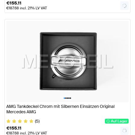
€
155.11
€
187.68
incl. 21% LV VAT
•
•
•
•
•
AMG Tankdeckel Chrom mit Silbernen Einsätzen Original
Mercedes AMG
(5)
Auf Lager
€
155.11
€
187.68
incl. 21% LV VAT