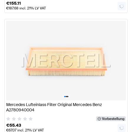
€
155.11
€
187.68
incl. 21% LV VAT
•
•
•
Mercedes Lufteinlass Filter Original Mercedes Benz
A2780940004
Vorbestellung
€
55.43
€
67.07
incl. 21% LV VAT