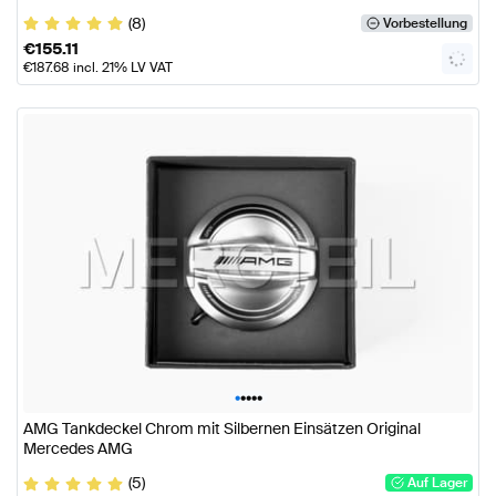
(8)
Vorbestellung
€
155.11
€
187.68
incl. 21% LV VAT
•
•
•
•
•
AMG Tankdeckel Chrom mit Silbernen Einsätzen Original
Mercedes AMG
(5)
Auf Lager