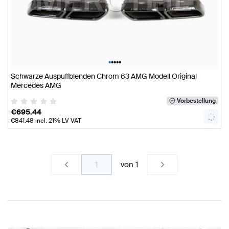
•
•
•
•
•
Schwarze Auspuffblenden Chrom 63 AMG Modell Original
Mercedes AMG
Vorbestellung
€
695.44
€
841.48
incl. 21% LV VAT
von
1