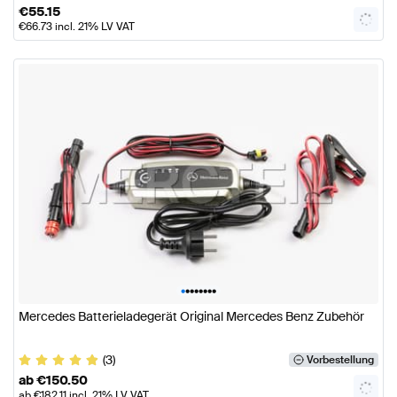
€
55.15
€
66.73
incl. 21% LV VAT
•
•
•
•
•
•
•
•
Mercedes Batterieladegerät Original Mercedes Benz Zubehör
(3)
Vorbestellung
ab
€
150.50
ab
€
182.11
incl. 21% LV VAT