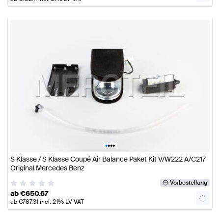
•
•
•
•
S Klasse / S Klasse Coupé Air Balance Paket Kit V/W222 A/C217
Original Mercedes Benz
Vorbestellung
ab
€
650.67
ab
€
787.31
incl. 21% LV VAT