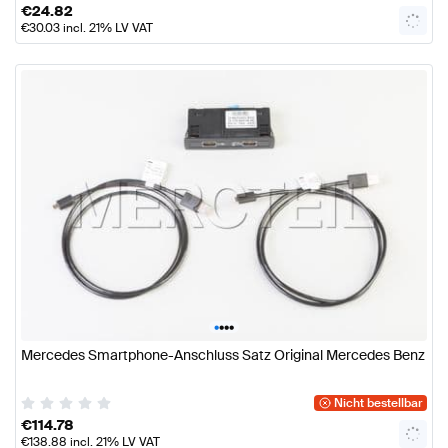
€
24.82
€
30.03
incl. 21% LV VAT
•
•
•
•
Mercedes Smartphone-Anschluss Satz Original Mercedes Benz
Nicht bestellbar
€
114.78
€
138.88
incl. 21% LV VAT