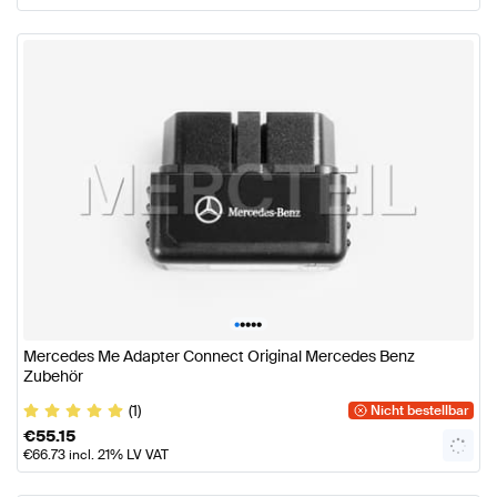
•
•
•
•
•
Mercedes Me Adapter Connect Original Mercedes Benz
Zubehör
(1)
Nicht bestellbar
€
55.15
€
66.73
incl. 21% LV VAT