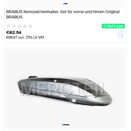
•
•
•
BRABUS Kennzeichenhalter-Set für vorne und hinten Original
BRABUS
Auf Lager
€
82.54
€
99.87
incl. 21% LV VAT
•
•
•
•
•