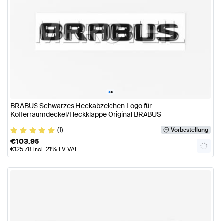
•
•
BRABUS Schwarzes Heckabzeichen Logo für
Kofferraumdeckel/Heckklappe Original BRABUS
(1)
Vorbestellung
€
103.95
€
125.78
incl. 21% LV VAT