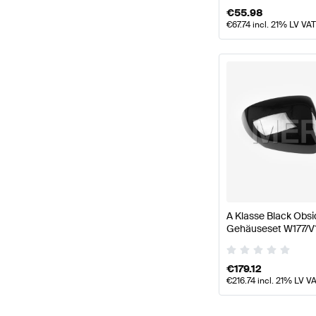
€
55.98
€
67.74
incl. 21% LV VAT
A Klasse Black Obs
Gehäuseset W177/V1
€
179.12
€
216.74
incl. 21% LV V