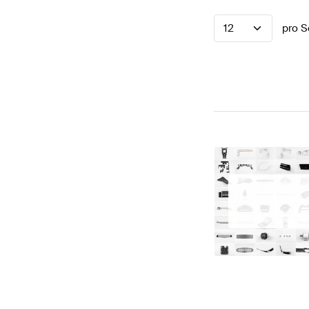
12
pro S