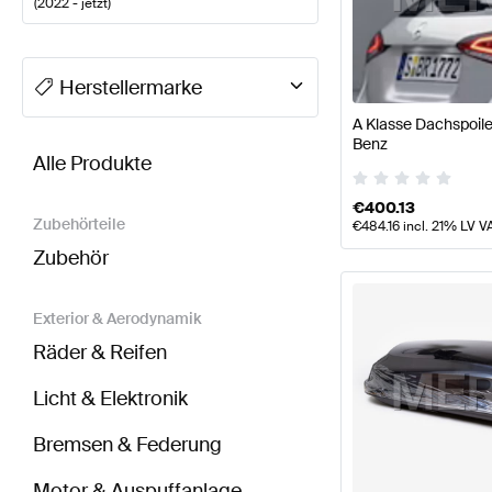
(
2022 - jetzt
)
A-Klasse Tuning Karosserie & Aerodynamik
A-Klass
Herstellermarke
A Klasse Dachspoile
BRABUS A-Klasse W177 Modellpflege Karosserie 
Benz
Alle Produkte
€
400.13
Zubehörteile
€
484.16
incl. 21% LV V
Zubehör
Exterior & Aerodynamik
Räder & Reifen
Licht & Elektronik
Bremsen & Federung
Motor & Auspuffanlage