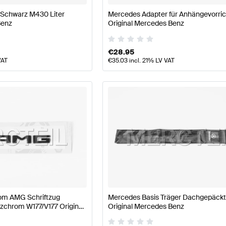
Schwarz M430 Liter
Mercedes Adapter für Anhängevorri
Benz
Original Mercedes Benz
€
28.95
VAT
€
35.03
incl. 21% LV VAT
om AMG Schriftzug
Mercedes Basis Träger Dachgepäck
chrom W177/V177 Original
Original Mercedes Benz