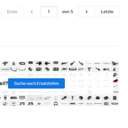
Erste
von
5
Letzte
eil?
Suche nach Ersatzteilen