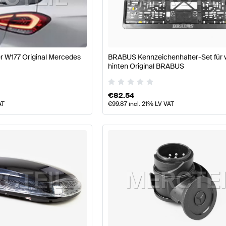
e W177 Modellpflege Tuning Karosserie & Aerodynamik
r W177 Original Mercedes
BRABUS Kennzeichenhalter-Set für 
& Aerodynamik
AMG A-Klasse W177 Modellpflege Kaross
hinten Original BRABUS
€
82.54
AT
€
99.87
incl. 21% LV VAT