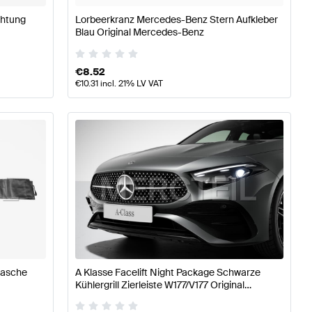
chtung
Lorbeerkranz Mercedes-Benz Stern Aufkleber
Blau Original Mercedes-Benz
€
8.52
€
10.31
incl. 21% LV VAT
tasche
A Klasse Facelift Night Package Schwarze
Kühlergrill Zierleiste W177/V177 Original
Mercedes Benz