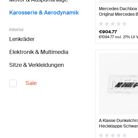
Mercedes Dachbox 
Karosserie & Aerodynamik
Original Mercedes 
Interior
€
904.77
€
1094.77
incl. 21% LV 
Lenkräder
Elektronik & Multimedia
Sitze & Verkleidungen
Sale
A Klasse Dunkelchr
Heckklappe Schwarz
Mercedes AMG