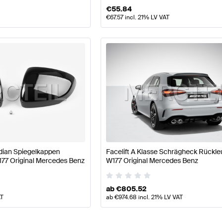
€
55.84
€
67.57
incl. 21% LV VAT
idian Spiegelkappen
Facelift A Klasse Schrägheck Rückle
77 Original Mercedes Benz
W177 Original Mercedes Benz
ab
€
805.52
AT
ab
€
974.68
incl. 21% LV VAT