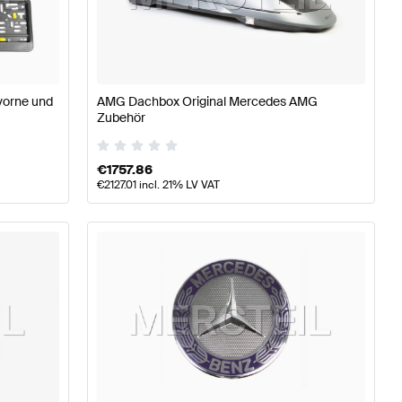
A-Klasse W177 Tuning Karosserie & Aerodynamik
A-Klas
vorne und
AMG Dachbox Original Mercedes AMG
erie & Aerodynamik
Mercedes-Benz A-Klasse W177 Mode
Zubehör
€
1757.86
€
2127.01
incl. 21% LV VAT