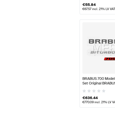
€
55.84
€
67.57
incl. 21% LV VA
BRABUS 700 Modells
Set Original BRABU
€
636.44
€
770.09
incl. 21% LV V