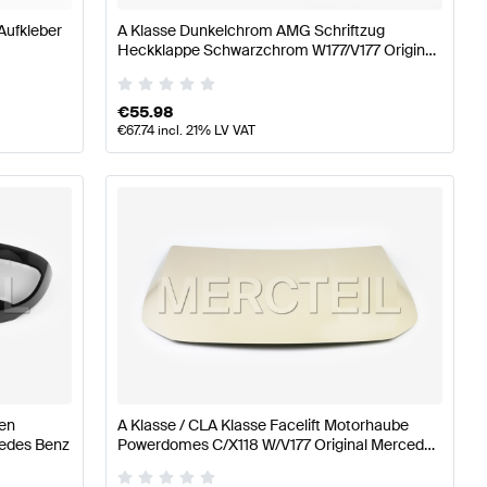
Aufkleber
A Klasse Dunkelchrom AMG Schriftzug
Heckklappe Schwarzchrom W177/V177 Original
Mercedes AMG
€
55.98
€
67.74
incl. 21% LV VAT
pen
A Klasse / CLA Klasse Facelift Motorhaube
cedes Benz
Powerdomes C/X118 W/V177 Original Mercedes
Benz