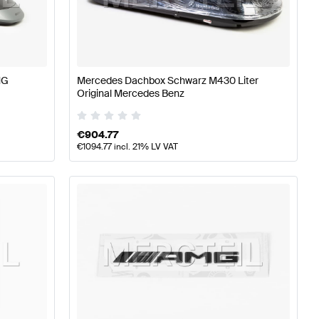
A-Klasse W177 Tuning Karosserie & Aerodynamik
A-Klas
MG
Mercedes Dachbox Schwarz M430 Liter
-Benz A-Klasse Z177 Karosserie & Aerodynamik
Original Mercedes Benz
€
904.77
€
1094.77
incl. 21% LV VAT