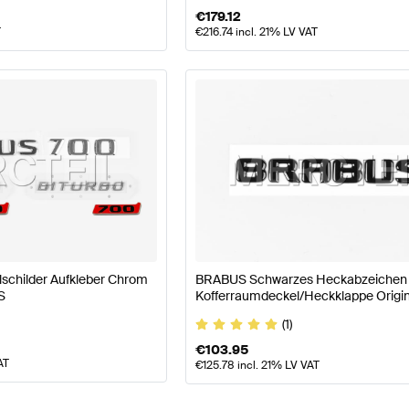
€
179.12
T
€
216.74
incl. 21% LV VAT
childer Aufkleber Chrom
BRABUS Schwarzes Heckabzeichen 
S
Kofferraumdeckel/Heckklappe Origin
BRABUS
(1)
€
103.95
AT
€
125.78
incl. 21% LV VAT