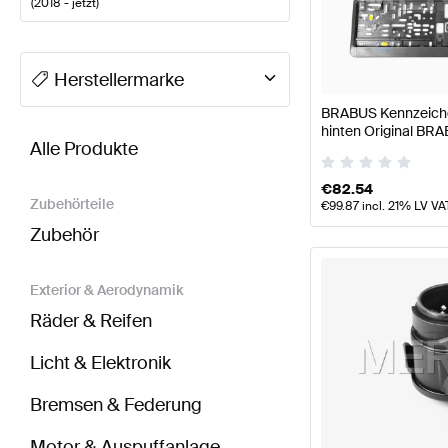
(
2018 - jetzt
)
A-Klasse Tuning Karosserie & Aerodynamik
A-Klass
Herstellermarke
BRABUS Kennzeichen
BRABUS A-Klasse Z177 Karosserie & Aerodynamik
hinten Original BR
Alle Produkte
€
82.54
Zubehörteile
€
99.87
incl. 21% LV VA
Zubehör
Exterior & Aerodynamik
Räder & Reifen
Licht & Elektronik
Bremsen & Federung
Motor & Auspuffanlage