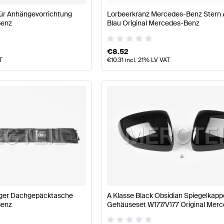
ür Anhängevorrichtung
Lorbeerkranz Mercedes-Benz Stern 
Benz
Blau Original Mercedes-Benz
€
8.52
T
€
10.31
incl. 21% LV VAT
äger Dachgepäcktasche
A Klasse Black Obsidian Spiegelkap
Benz
Gehäuseset W177/V177 Original Mer