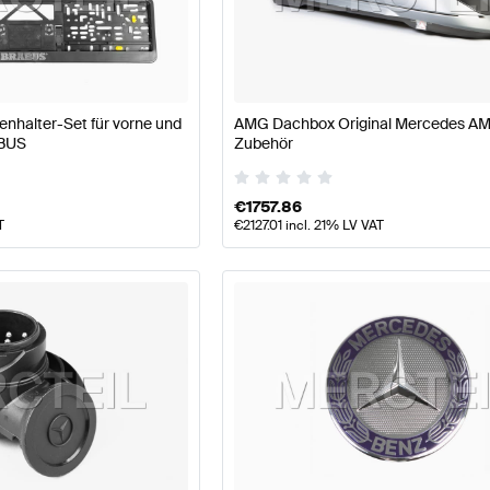
e W177 Modellpflege Tuning Karosserie & Aerodynamik
halter-Set für vorne und
AMG Dachbox Original Mercedes A
AMG A-Klasse Z177 Karosserie & Aerodynamik
Mercedes
ABUS
Zubehör
€
1757.86
T
€
2127.01
incl. 21% LV VAT