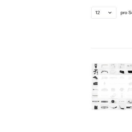
12
pro S