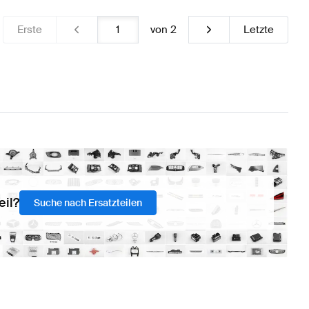
Erste
von
2
Letzte
eil?
Suche nach Ersatzteilen