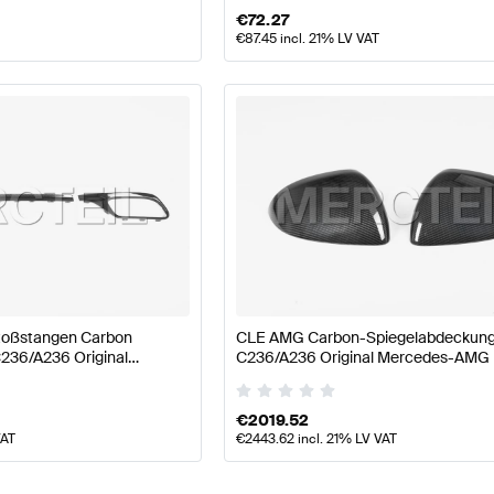
€
72.27
€
87.45
incl. 21% LV VAT
oßstangen Carbon
CLE AMG Carbon-Spiegelabdeckung
C236/A236 Original
C236/A236 Original Mercedes-AMG
€
2019.52
VAT
€
2443.62
incl. 21% LV VAT