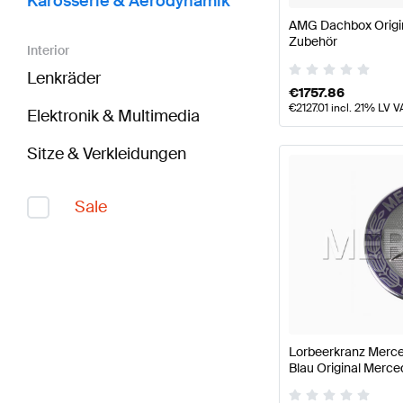
Karosserie & Aerodynamik
AMG Dachbox Origi
Zubehör
Interior
Lenkräder
€
1757.86
€
2127.01
incl. 21% LV V
Elektronik & Multimedia
Sitze & Verkleidungen
Sale
Lorbeerkranz Merce
Blau Original Merc