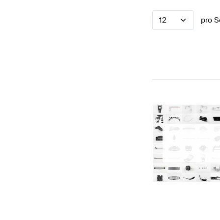
12
pro S