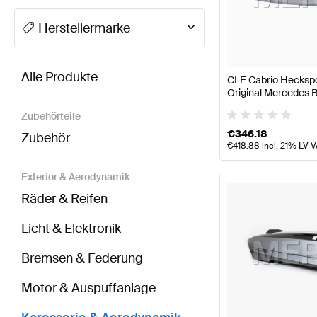
A-Klasse Tuning Karosserie & Aerodynamik
A-Klass
Herstellermarke
BRABUS CLE-Klasse Karosserie & Aerodynamik
AM
Alle Produkte
CLE Cabrio Heckspo
Original Mercedes 
Zubehörteile
€
346.18
Zubehör
€
418.88
incl. 21% LV 
Exterior & Aerodynamik
Räder & Reifen
Licht & Elektronik
Bremsen & Federung
Motor & Auspuffanlage