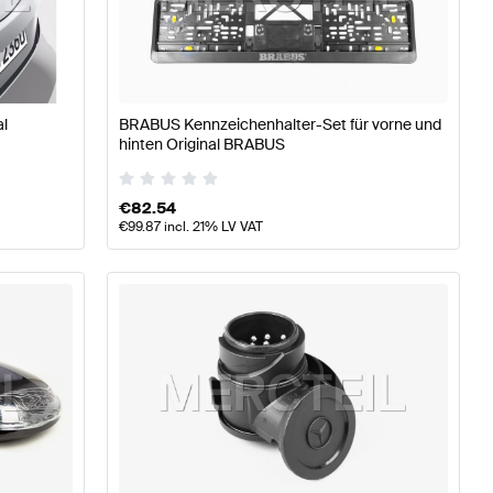
A-Klasse W177 Tuning Karosserie & Aerodynamik
A-Klas
z CLE-Klasse Karosserie & Aerodynamik
al
BRABUS Kennzeichenhalter-Set für vorne und
hinten Original BRABUS
€
82.54
€
99.87
incl. 21% LV VAT