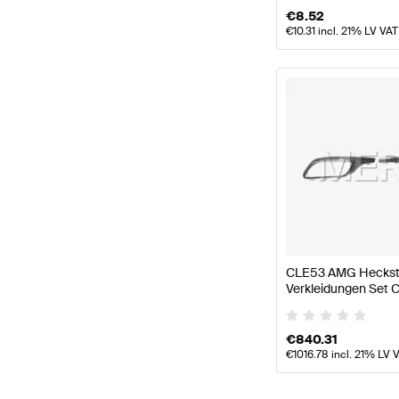
€
8.52
€
10.31
incl. 21% LV VAT
CLE53 AMG Heckst
Verkleidungen Set 
Mercedes AMG
€
840.31
€
1016.78
incl. 21% LV 