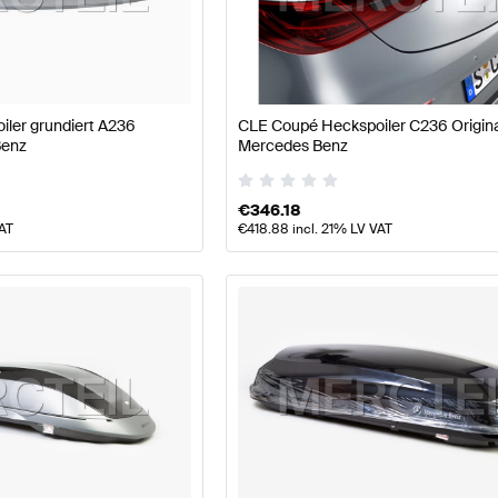
e W177 Modellpflege Tuning Karosserie & Aerodynamik
G CLE-Klasse Karosserie & Aerodynamik
Mercedes-Ben
iler grundiert A236
CLE Coupé Heckspoiler C236 Origin
Benz
Mercedes Benz
€
346.18
VAT
€
418.88
incl. 21% LV VAT