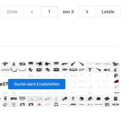
Erste
von
3
Letzte
eil?
Suche nach Ersatzteilen