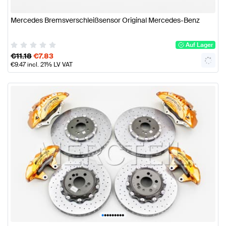
Mercedes Bremsverschleißsensor Original Mercedes-Benz
Auf Lager
€
11.18
€
7.83
€
9.47
incl. 21% LV VAT
•
•
•
•
•
•
•
•
•