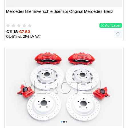
Mercedes Bremsverschleißsensor Original Mercedes-Benz
Auf Lager
€
11.18
€
7.83
€
9.47
incl. 21% LV VAT
•
•
•
•