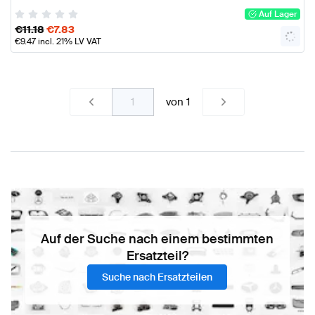
Auf Lager
€
11.18
€
7.83
€
9.47
incl. 21% LV VAT
von
1
Auf der Suche nach einem bestimmten
Ersatzteil?
Suche nach Ersatzteilen